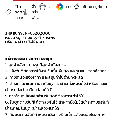
The
ต่ำ
-
แดง
กันหนาว, กันลม
North
กว่า
Face
0° C
รหัสสินค้า : NF05202000
หมวดหมู่ :
กางเกงสกี
,
กางเกง
ทริปแนะนำ : ทริปขึ้นเขา
วิธีการจอง และการเช่าชุด
1. ลูกค้าเลือกแบบชุดที่ลูกค้าต้องการ
2. แจ้งวันที่ต้องการใช้งานวันที่จะคืนชุด และรูปแบบการส่งของ
3. ทางร้านจะแจ้งราคา และสรุปค่าใช้จ่ายทั้งหมด
4. ชำระค่าเช่าและค่าประกันชุด (จะชำระทั้งหมดก็ได้ หรือชำระแค่
ค่าเช่าไว้อย่างเดียวก่อนก็ได้)
5. ทางร้านจะล็อคคิวสำหรับชุดที่ต้องการเช่าไว้ให้
6. รับชุดตามวันที่ได้ตกลงกันไว้ ถ้าหากยังไม่ได้ชำระค่าประกันก็
ชำระก่อนรับชุด (ชำระล่วงหน้าได้)
7. คืนชุดตามวันที่กำหนด เมื่อทางร้านเช็คแล้วชุดอยู่ในสภาพ