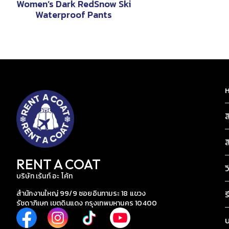
Women’s Dark RedSnow Ski
Waterproof Pants
ห
ส
ส
RENT A COAT
ว
บริษัท เร้นท์ อะ โค้ท
สำนักงานใหญ่ 99/9 ซอยอินทามระ 18 แขวง
ร
รัชดาภิเษก เขตดินแดง กรุงเทพมหานคร 10400