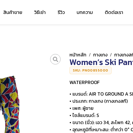
สินค้าขาย
วิธีเช่า
รีวิว
บทความ
ติดต่อเรา
หน้าหลัก
/
กางเกง
/
กางเกงสก
Women’s Ski Pan
SKU: PN00855000
WATERPROOF
• แบรนด์: AIR TO GROUND A 
• ประเภท: กางเกง (กางเกงสกี)
• เพศ: ผู้ชาย
• ไซส์แบรนด์: S
• ขนาด (นิ้ว): เอว 34, สะโพก 4
• อุณหภูมิที่เหมาะสม: ต่ำกว่า 0° 