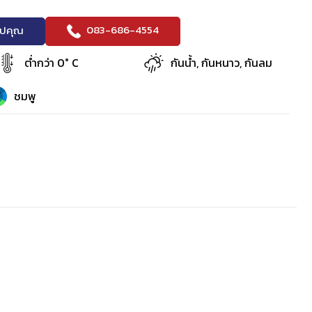
083-686-4554
ริปคุณ
ต่ำกว่า 0° C
กันน้ำ, กันหนาว, กันลม
ชมพู