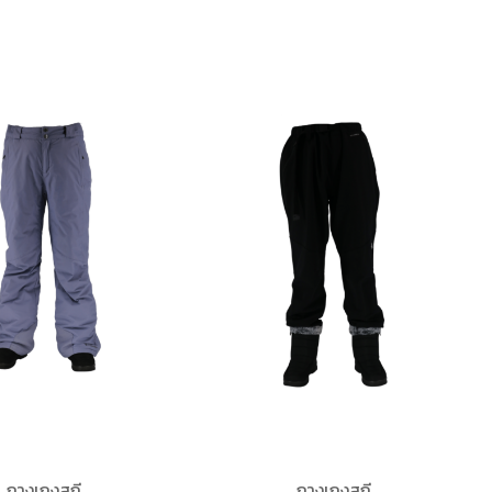
กางเกงสกี
กางเกงสกี