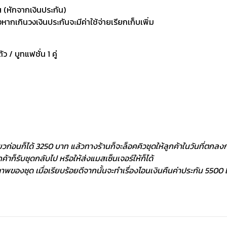
 (หักจากเงินประกัน)
กเกินวงเงินประกันจะมีค่าใช้จ่ายเรียกเก็บเพิ่ม
ัว / บูทแฟชั่น 1 คู่
ยวก่อนก็ได้ 3250 บาท แล้วทางร้านก็จะล็อคคิวชุดให้ลูกค้าในวันที่ตกลงกั
้าก็รับชุดกลับไป หรือให้ส่งแมสเซ็นเจอร์ให้ก็ได้
พของชุด เมื่อเรียบร้อยดีจากนั้นจะทำเรื่องโอนเงินคืนค่าประกัน 5500 ฿