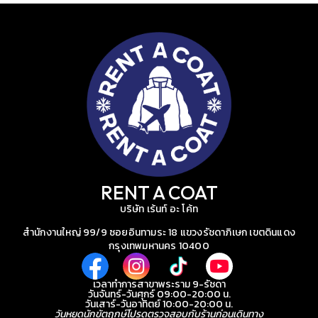
RENT A COAT
บริษัท เร้นท์ อะ โค้ท
สำนักงานใหญ่ 99/9 ซอยอินทามระ 18 แขวงรัชดาภิเษก เขตดินแดง
กรุงเทพมหานคร 10400
เวลาทำการสาขาพระราม 9-รัชดา
วันจันทร์-วันศุกร์ 09:00-20:00 น.
วันเสาร์-วันอาทิตย์ 10:00-20:00 น.
วันหยุดนักขัตฤกษ์โปรดตรวจสอบกับร้านก่อนเดินทาง