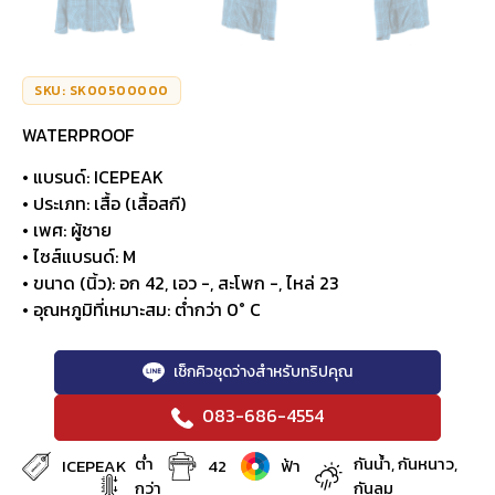
SKU: SK00500000
WATERPROOF
• แบรนด์: ICEPEAK
• ประเภท: เสื้อ (เสื้อสกี)
• เพศ: ผู้ชาย
• ไซส์แบรนด์: M
• ขนาด (นิ้ว): อก 42, เอว -, สะโพก -, ไหล่ 23
• อุณหภูมิที่เหมาะสม: ต่ำกว่า 0° C
เช็กคิวชุดว่างสำหรับทริปคุณ
083-686-4554
ต่ำ
กันน้ำ, กันหนาว,
ICEPEAK
42
ฟ้า
กว่า
กันลม