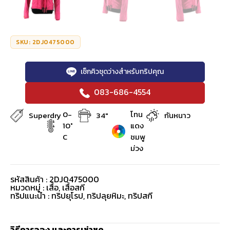
SKU: 2DJ0475000
เช็กคิวชุดว่างสำหรับทริปคุณ
083-686-4554
0-
โทน
Superdry
34"
กันหนาว
10°
แดง
C
ชมพู
ม่วง
รหัสสินค้า : 2DJ0475000
หมวดหมู่ :
เสื้อ
,
เสื้อสกี
ทริปแนะนำ : ทริปยุโรป, ทริปลุยหิมะ, ทริปสกี
วิธีการจอง และการเช่าชุด