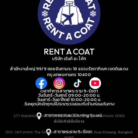
RENT A COAT
บริษัท เร้นท์ อะ โค้ท
สำนักงานใหญ่ 99/9 ซอยอินทามระ 18 แขวงรัชดาภิเษก เขตดินแดง
กรุงเทพมหานคร 10400
เวลาทำการสาขาพระราม 9-รัชดา
วันจันทร์-วันศุกร์ 09:00-20:00 น.
วันเสาร์-วันอาทิตย์ 10:00-20:00 น.
วันหยุดนักขัตฤกษ์โปรดตรวจสอบกับร้านก่อนเดินทาง
สาขาเพชรเกษม (Coming Soon)
277 ถนนเพชรเกษม แขวงบางหว้า เขตภาษีเจริญ กรุงเทพมหานคร 10160
ยังไม่เปิดให้บริการ
สาขาพระราม 9-รัชดา
131/1, 141/1 อาคาร The Shoppes at Belle, Rama IX Rd, Huai Khwang, Bangkok
10310