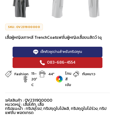
SKU: OV231900000
เสื้อผู้หญิงเกาหลี TrenchCoatแฟชั่นผู้หญิงเสื้อขนสัตว์ lq
เช็กคิวชุดว่างสำหรับทริปคุณ
083-686-4554
15-
โทน
Fashion
44"
กันหนาว
20°
สี
C
เข้ม
รหัสสินค้า : OV231900000
หมวดหมู่ :
เสื้อโค้ท
,
เสื้อ
ทริปแนะนำ : ทริปยุโรป, ทริปฤดูใบไม้ผลิ, ทริปฤดูใบไม้ร่วง, ทริป
แฟชั่น พอตเทรด