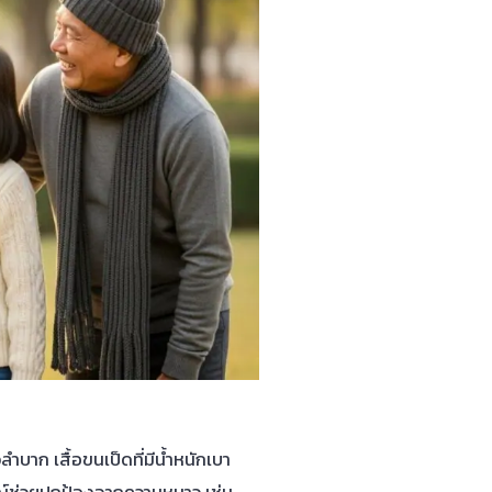
ลำบาก เสื้อขนเป็ดที่มีน้ำหนักเบา