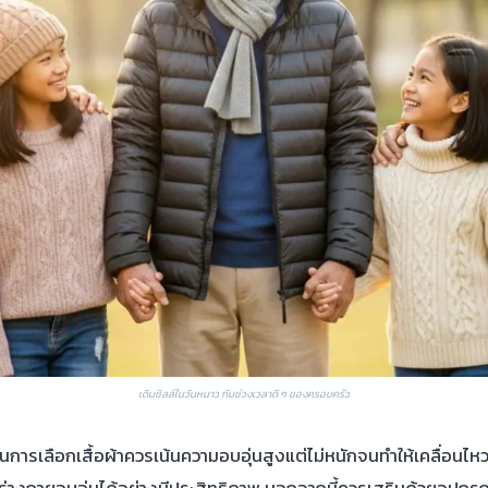
เดินชิลล์ในวันหนาว กับช่วงเวลาดี ๆ ของครอบครัว
ั้นการเลือกเสื้อผ้าควรเน้นความอบอุ่นสูงแต่ไม่หนักจนทำให้เคลื่อนไหว