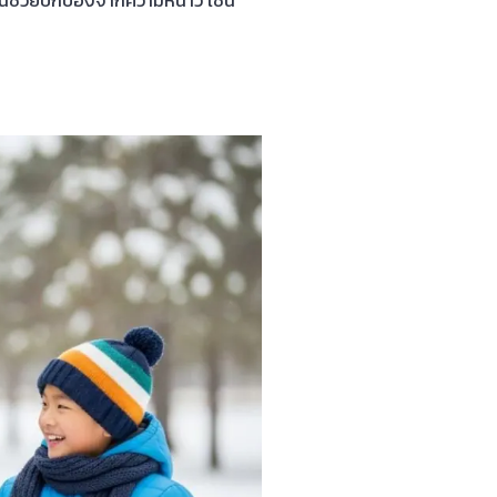
ปกรณ์ช่วยปกป้องจากความหนาว เช่น