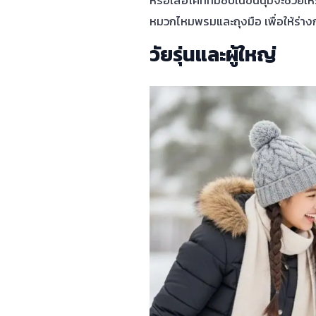
หรือเสื้อโค้ทที่มีซับในขนนุ่มจะช่
หมวกไหมพรมและถุงมือ เพื่อให้ร่า
วัยรุ่นและผู้ใหญ่