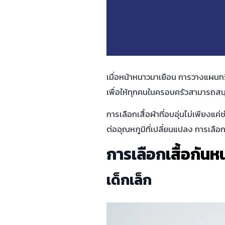
เมื่อหน้าหนาวมาเยือน การวางแผนทริป
เพื่อให้ทุกคนในครอบครัวสามารถสนุ
การเลือกเสื้อผ้าที่อบอุ่นไม่เพียงแ
ต่ออุณหภูมิที่เปลี่ยนแปลง การเลือ
การเลือก
เสื้อกัน
เด็กเล็ก