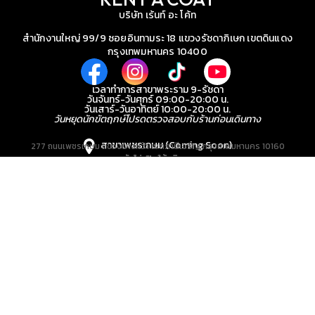
บริษัท เร้นท์ อะ โค้ท
สำนักงานใหญ่ 99/9 ซอยอินทามระ 18 แขวงรัชดาภิเษก เขตดินแดง
กรุงเทพมหานคร 10400
เวลาทำการสาขาพระราม 9-รัชดา
วันจันทร์-วันศุกร์ 09:00-20:00 น.
วันเสาร์-วันอาทิตย์ 10:00-20:00 น.
วันหยุดนักขัตฤกษ์โปรดตรวจสอบกับร้านก่อนเดินทาง
สาขาเพชรเกษม (Coming Soon)
277 ถนนเพชรเกษม แขวงบางหว้า เขตภาษีเจริญ กรุงเทพมหานคร 10160
ยังไม่เปิดให้บริการ
สาขาพระราม 9-รัชดา
131/1, 141/1 อาคาร The Shoppes at Belle, Rama IX Rd, Huai Khwang, Bangkok
10310
083-686-4554
@Rent A Coat
หน้าหลัก
สินค้าเช่า
สินค้าขาย
วิธีเช่าและเงื่อนไข
รีวิวจากลูกค้า
บทความ
ติดต่อเรา
นโยบายคุ้มครองข้อมูลส่วนบุคคล
Copyright © Rent A Coat. All rights reserved