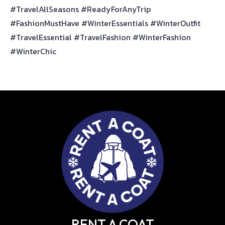
#TravelAllSeasons #ReadyForAnyTrip
#FashionMustHave #WinterEssentials #WinterOutfit
#TravelEssential #TravelFashion #WinterFashion
#WinterChic
RENT A COAT