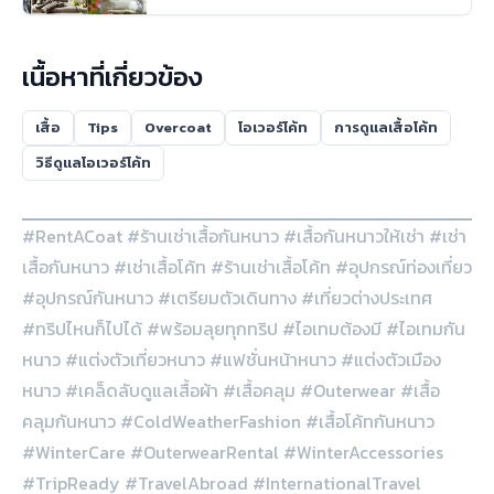
เนื้อหาที่เกี่ยวข้อง
เสื้อ
Tips
Overcoat
โอเวอร์โค้ท
การดูแลเสื้อโค้ท
วิธีดูแลโอเวอร์โค้ท
#RentACoat #ร้านเช่าเสื้อกันหนาว #เสื้อกันหนาวให้เช่า #เช่า
เสื้อกันหนาว #เช่าเสื้อโค้ท #ร้านเช่าเสื้อโค้ท #อุปกรณ์ท่องเที่ยว
#อุปกรณ์กันหนาว #เตรียมตัวเดินทาง #เที่ยวต่างประเทศ
#ทริปไหนก็ไปได้ #พร้อมลุยทุกทริป #ไอเทมต้องมี #ไอเทมกัน
หนาว #แต่งตัวเที่ยวหนาว #แฟชั่นหน้าหนาว #แต่งตัวเมือง
หนาว #เคล็ดลับดูแลเสื้อผ้า #เสื้อคลุม #Outerwear #เสื้อ
คลุมกันหนาว #ColdWeatherFashion #เสื้อโค้ทกันหนาว
#WinterCare #OuterwearRental #WinterAccessories
#TripReady #TravelAbroad #InternationalTravel