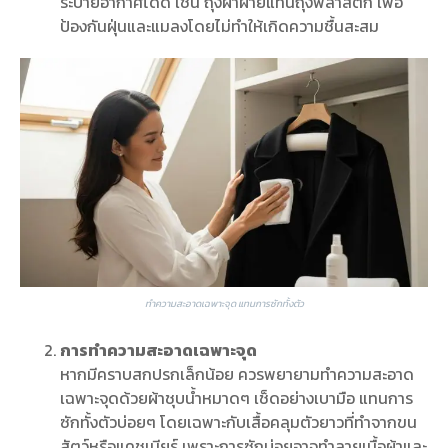
ระบายอากาศได้ดี เช่น ถุงผ้าฝ้ายแทนถุงพลาสติก เพื่อ
ป้องกันฝุ่นและแมลงโดยไม่ทำให้เกิดความชื้นสะสม
ทำความสะอาดเฉพาะจุด แทนการซักทั้งตัว
การทำความสะอาดเฉพาะจุด
หากมีคราบสกปรกเล็กน้อย ควรพยายามทำความสะอาด
เฉพาะจุดด้วยผ้าชุบน้ำหมาดๆ เช็ดอย่างเบามือ แทนการ
ซักทั้งตัวบ่อยๆ โดยเฉพาะกับเสื้อคลุมตัวยาวที่ทำจากขน
สัตว์หรือแคชเมียร์ เพราะการซักบ่อยอาจทำลายเนื้อผ้าและ