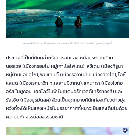
แสงเหนือคือความฝันของใครหลายคน แต่สิ่งที่ต้องเจอก่อนคือ…อุณหภูมิสุดขั้ว
ประเทศที่เป็นที่นิยมสำหรับการชมแสงเหนือประกอบด้วย
นอร์เวย์ (เมืองทรอมโซ หมู่เกาะโลโฟเทน), สวีเดน (เมืองคิรูนา
หมู่บ้านแอบิสโก), ฟินแลนด์ (เมืองรอวาเนียมิ เมืองอีวาโล), ไอซ์
แลนด์ (เมืองเรคยาวิก ทะเลสาบมิวาท์น), แคนาดา (เมืองไวท์ฮ
อร์ส ในยูคอน, เยลโลว์ไนฟ์ ในเขตนอร์ทเวสต์เทร์ริทอรีส์) และ
รัสเซีย (เมืองมูร์มันสค์) ล้วนเป็นจุดหมายที่นักท่องเที่ยวต่างมุ่ง
หวังที่จะได้เห็นแสงเหนือในบรรยากาศที่หนาวเย็นและเต็มไปด้วย
ความมหัศจรรย์ของธรรมชาติ