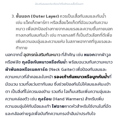
ป้องกันลมและหิมะคือหน้าที่หลักของเสื้อชั้นนอก
ชั้นนอก (Outer Layer)
ควรเป็นเสื้อกันลมและกันน้ำ
เช่น แจ็คเก็ตพาร์กา หรือเสื้อแจ็คเก็ตที่มีฉนวนกันความ
หนาว เพื่อปกป้องร่างกายจากลมแรงและความชื้นภายนอก
กางเกงกันลมกันน้ำ เช่น กางเกงสกี ก็เป็นตัวเลือกที่ดีเพื่อ
เพิ่มความอบอุ่นและความแห้ง ในสภาพอากาศที่รุนแรงและ
ท้าทาย
นอกจากนี้
อุปกรณ์เสริมกันหนาว
ที่สำคัญ เช่น
หมวก
จากผ้าวูล
หรือฟลีซ
ถุงมือกันหนาวหรือกันน
้ำ พร้อมฉนวนกันความหนาว
ผ้าพันคอหรือเนคการ์ด
(Neck Gaiter) เพื่อป้องกันลมและ
ความหนาวที่ลำคอและใบหน้า
รองเท้ากันหนาวหรือบูทกันน้ำ
ที่
มีฉนวน รวมทั้งแว่นตากันลม ซึ่งช่วยป้องกันไม่ให้ลมและหิมะเข้า
ตา เป็นสิ่งที่ไม่ควรมองข้าม รวมถึง ไอเท็มเสริมเพิ่มความอุ่นและ
ความคล่องตัว เช่น
ถุงร้อน
(Hand Warmers) สำหรับเพิ่ม
ความอบอุ่นให้กับมือและเท้า
ไฟฉาย
คาดหัวสำหรับใช้งานในที่มืด
และกล้องถ่ายรูปเพื่อบันทึกความทรงจำอันน่าประทับใจ