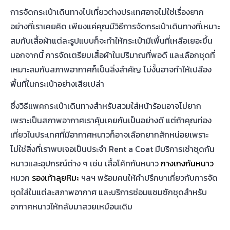
RENT A COAT
บริษัท เร้นท์ อะ โค้ท
สำนักงานใหญ่ 99/9 ซอยอินทามระ 18 แขวงรัชดาภิเษก เขตดินแดง
กรุงเทพมหานคร 10400
เวลาทำการสาขาพระราม 9-รัชดา
วันจันทร์-วันศุกร์ 09:00-19:00 น.
วันเสาร์-วันอาทิตย์ 10:00-19:00 น.
รวมวันหยุดนักขัตฤกษ์