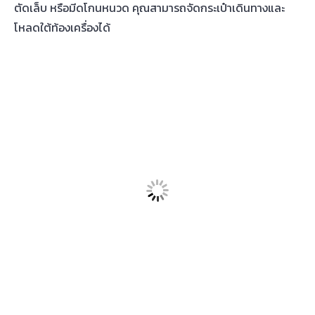
ยาเสพติด สารอันตราย
ยาเสพติด และสารอันตราย
เช่น สารเสพติด กัมมันตรังสี สาร
เคมี น้ำกรด ปรอท ไนโตรเจนเหลว สารพิษ และยาฆ่าแมลง คือ
สิ่งของที่คุณห้ามนำขึ้นเครื่องและโหลดใต้ท้องเครื่องบินเป็นอัน
เด็ดขาด เพราะสิ่งเหล่านี้เป็นสิ่งของที่อาจทำให้เกิดอันตรายต่อ
ชีวิตได้ และยังเป็นสิ่งผิดกฎหมายในบางประเทศอีกด้วย
สัตว์ดุร้ายหรือมีพิษ
สัตว์ดุร้ายหรือมีพิษ
เช่น งูพิษ แมงมุมพิษ หรือแมลงมีพิษ ผู้
โดยสารห้ามถือติดตัวขึ้นเครื่องเด็ดขาดในทุกกรณี เพราะอาจ
ทำให้เกิดความตื่นตระหนกและเป็นอันตรายต่อชีวิตผู้อื่นได้ แต่
สำหรับสัตว์เลี้ยงทั่วไป บางสายการบินอนุญาตให้นำน้องสุนัขและ
แมวโหลดใต้เครื่องได้ แต่ต้องทำตามขั้นตอนและมีเอกสารครบ
ถ้วน โดยมีรายละเอียด เช่น