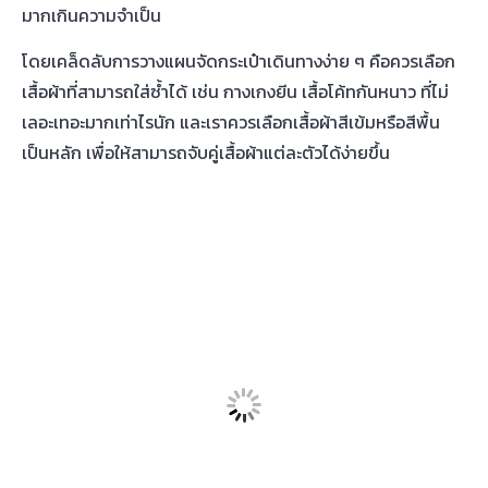
มากเกินความจำเป็น
โดยเคล็ดลับการวางแผน
จัดกระเป๋าเดินทาง
ง่าย ๆ คือควรเลือก
เสื้อผ้าที่สามารถใส่ซ้ำได้ เช่น กางเกงยีน เสื้อโค้ทกันหนาว ที่ไม่
เลอะเทอะมากเท่าไรนัก และเราควรเลือกเสื้อผ้าสีเข้มหรือสีพื้น
เป็นหลัก เพื่อให้สามารถจับคู่เสื้อผ้าแต่ละตัวได้ง่ายขึ้น
2. วางแผนการใส่เสื้อผ้าในแต่ละวัน
ข้อดีของการทำ Checklist
การ
จัดกระเป๋าเดินทาง
คือ เพื่อช่วยให้