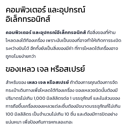
การถือขึ้นเครื่องของเหลวแต่ละชิ้นต้องมีขนาดบรรจุภัณฑ์ไม่เกิน
100 มิลลิลิตร เป็นจำนวนไม่เกิน 10 ชิ้น และต้องมีการปิดอย่าง
แน่นหนา เพื่อป้องกันการหกเลอะเทอะ
แต่สำหรับใครที่มีเด็กขึ้นเครื่องบินได้ด้วย หรือมีโรคประจำตัวที่
ต้องใช้ยา สายการบินอนุญาตให้นำอาหารเด็ก และนมผงถือขึ้น
เครื่องได้ แต่ต้องมีใบกำกับและอยู่ในปริมาณที่ไม่มากจนเกินไป
ก๊าซ​ ดอกไม้ไฟ หรือระเบิด
ก๊าซ​ ดอกไม้ไฟ หรือระเบิด
เป็นวัตถุที่ห้ามนำขึ้นเครื่องทั้งในรูป
แบบถือติดตัวและโหลดลงใต้ท้องเครื่อง เพราะเป็นสิ่งของที่อาจ
ทำให้เกิดอันตรายแก่ชีวิตได้ และถ้าหากางสายการบินพบว่า คุณ
มี
การ
จัดกระเป๋าเดินทาง
นำสิ่งของเหล่านี้ขึ้นเครื่อง อาจถูกดำเนิน
คดีทางกฎหมายการบิน
อาวุธและของมีคม