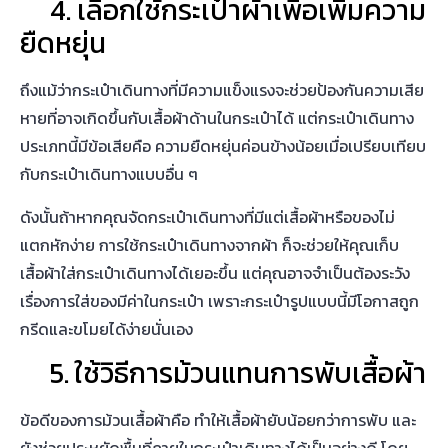
แตกหักง่าย การใช้กระเป๋าเดินทางจากผ้า ก็จะช่วยให้คุณ
เก็บ
เสื้อผ้าใส่กระเป๋าเดินทาง
ได้เยอะขึ้น แต่คุณอาจจำเป็นต้องระวัง
เรื่องการใส่ของมีค่าในกระเป๋า เพราะกระเป๋ารูปแบบนี้มีโอกาสถูก
กรีดและขโมยได้ง่ายนั่นเอง
5. ใช้วิธีการม้วนแทนการพับเสื้อผ้า
ข้อดีของการม้วนเสื้อผ้าคือ ทำให้เสื้อผ้ายับน้อยกว่าการพับ และ
ยังช่วยประหยัดพื้นที่ภายในกระเป๋าเดินทางได้เป็นอย่างดี โดย
เคล็ดลับ
วิธีพับผ้าใส่กระเป๋าเดินทาง
ไม่ให้ยับ คือ เราต้องวาง
เสื้อผ้าบนพื้นเรียบ หลังจากนั้นจึงพับด้านซ้าย ขวา และแขนเสื้อ
เข้าตรงกลาง จนกลางเป็นสี่เหลี่ยมผืนผ้า และค่อย ๆ ม้วนคอเสื้อ
ลงมาพร้อมกดผ้าให้แน่นจนสุดปลายเสื้อ
6. ใช้ถุงสุญญากาศ
การใช้ถุงสุญญากาศหรือถุงซิปล็อก คืออีกหนึ่ง
วิธี
จัดกระเป๋าเดิน