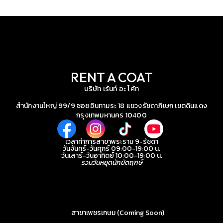
สาขาเพชรเกษม (Coming Soon)
277 ถนนเพชรเกษม แขวงบางหว้า เขตภาษีเจริญ กรุงเทพมหานคร 10160
ยังไม่เปิดให้บริการ
สาขาพระราม 9-รัชดา
131/1, 141/1 อาคาร The Shoppes at Belle, Rama IX Rd, Huai Khwang, Bangkok
10310
083-686-4554
@Rent A Coat
หน้าหลัก
สินค้าเช่า
สินค้าขาย
วิธีเช่าและเงื่อนไข
รีวิวจากลูกค้า
บทความ
ติดต่อเรา
นโยบายคุ้มครองข้อมูลส่วนบุคคล
Copyright © Rent A Coat. All rights reserved