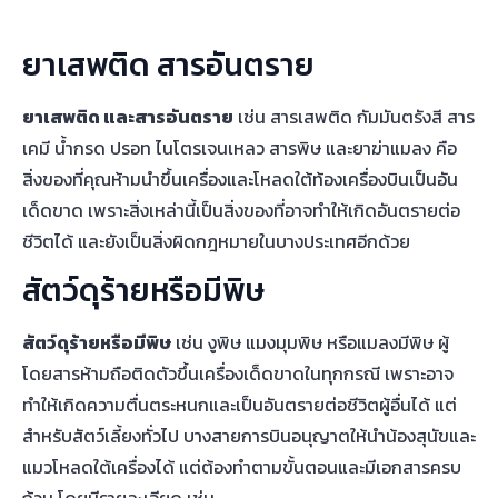
อายุ 2 เดือนขึ้นไป ไม่ตั้งครรภ์
น้ำหนักไม่เกิน 10 กิโลกรัม
ติดต่อเพื่อแจ้งความประสงค์ล่วงหน้า และเช็กอินในเวลาที่
กำหนด
งดให้อาหารก่อนเดินทางอย่างน้อย 3 ชั่วโมง
มีใบตรวจสุขภาพจากสัตวแพทย์ พร้อมรายละเอียดของ
สัตว์เลี้ยง
ยื่นสำเนาหนังสือเดินทางของเจ้าของ
สำเนาบัตรประจำตัวผู้ดำเนินพิธีการส่งออก
สำเนาใบรับรองการฉีดวัคซีน และการทดสอบโรค
ตรวจสุขภาพสัตว์ก่อนการเดินทางไม่เกิน 2-3 วัน
กรงมีขนาดมาตรฐานและกว้างมากพอที่สัตว์เลี้ยงสามารถ
ยืน นั่ง นอน และพลิกตัวได้
ประตูกรงมีความแน่นหนา และแข็งแรง
ติดคำอธิบายสำหรับการให้อาหารอย่างชัดเจน
ติดชื่อ เบอร์โทร ที่อยู่ ของเจ้าของอย่างชัดเจน
ใส่สัตว์เลี้ยง 1 ตัว ต่อ 1 กรงเท่านั้น
ของมีค่า