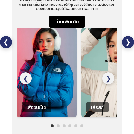
หรือแบบบางเบาที่ระบายอากาศดี เหมาะกับกิจกรรมกลางแจ้ง
ทั่
การเลือกเสื้อที่เหมาะสมจะช่วยให้คุณเที่ยวได้สบาย ไม่ต้องแบก
การ
ของเยอะ และอุ่นได้พอดีกับสภาพอากาศ
อ่านเพิ่มเติม
❮
❯
❮
❯
เสื้อขนเป็ด
เสื้อสกี