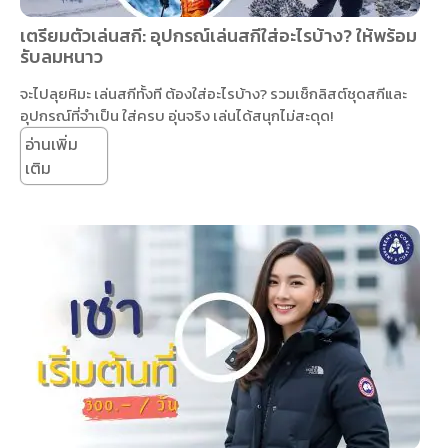
เตรียมตัวเล่นสกี: อุปกรณ์เล่นสกีใส่อะไรบ้าง? ให้พร้อม
รับลมหนาว
จะไปลุยหิมะ เล่นสกีทั้งที ต้องใส่อะไรบ้าง? รวมเช็กลิสต์ชุดสกีและ
อุปกรณ์ที่จำเป็น ใส่ครบ อุ่นจริง เล่นได้สนุกไม่สะดุด!
อ่านเพิ่ม
เติม