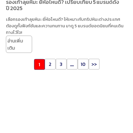
รองเท้าลุยหิมะ ยี่ห้อไหนดี? เปรียบเทียบ 5 แบรนด์ดัง
ปี 2025
เลือกรองเท้าลุยหิมะ ยี่ห้อไหนดี? ให้เหมาะกับทริปหิมะต่างประเทศ
ต้องดูทั้งฟังก์ชันและความทนทาน มาดู 5 แบรนด์ยอดนิยมที่คนเดิน
ทางไว้ใจ!
อ่านเพิ่ม
เติม
…
2
3
10
>>
1