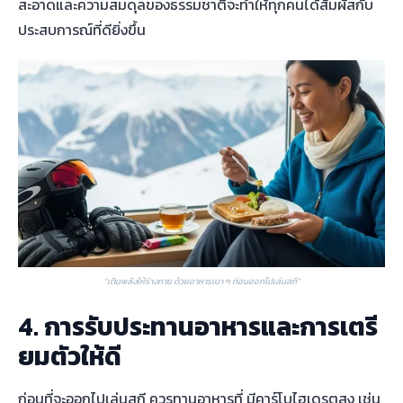
สะอาดและความสมดุลของธรรมชาติจะทำให้ทุกคนได้สัมผัสกับ
ประสบการณ์ที่ดียิ่งขึ้น
“เติมพลังให้ร่างกาย ด้วยอาหารเบา ๆ ก่อนออกไปเล่นสกี”
4. การรับประทานอาหารและการเตรี
ยมตัวให้ดี
ก่อนที่จะออกไปเล่นสกี ควรทานอาหารที่ มีคาร์โบไฮเดรตสูง เช่น