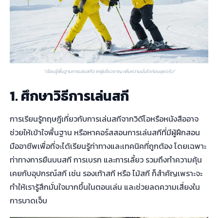
“เรียนรู้พื้นฐานการเล่นสกีจากผู้เชี่ยวชาญ เพิ่มความมั่นใจก่อนลุยจริง”
1. ศึกษาวิธีการเล่นสกี
การเรียนรู้ทฤษฎีเกี่ยวกับการเล่นสกีจากวิดีโอหรือหนังสืออาจ
ช่วยให้เข้าใจพื้นฐาน หรือหาคอร์สสอนการเล่นสกีที่มีผู้ฝึกสอน
มืออาชีพเพื่อที่จะได้เรียนรู้ท่าทางและเทคนิคที่ถูกต้อง โดยเฉพาะ
ท่าทางการยืนบนสกี การเบรก และการเลี้ยว รวมถึงทำความคุ้น
เคยกับอุปกรณ์สกี เช่น รองเท้าสกี หรือ ไม้สกี ก็สำคัญเพราะจะ
ทำให้เรารู้สึกมั่นใจมากขึ้นในตอนเล่น และช่วยลดความเสี่ยงใน
การบาดเจ็บ