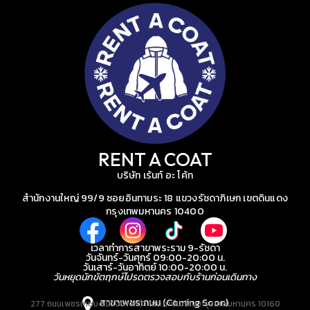
RENT A COAT
บริษัท เร้นท์ อะ โค้ท
สำนักงานใหญ่ 99/9 ซอยอินทามระ 18 แขวงรัชดาภิเษก เขตดินแดง
กรุงเทพมหานคร 10400
เวลาทำการสาขาพระราม 9-รัชดา
วันจันทร์-วันศุกร์ 09:00-20:00 น.
วันเสาร์-วันอาทิตย์ 10:00-20:00 น.
วันหยุดนักขัตฤกษ์โปรดตรวจสอบกับร้านก่อนเดินทาง
สาขาเพชรเกษม (Coming Soon)
277 ถนนเพชรเกษม แขวงบางหว้า เขตภาษีเจริญ กรุงเทพมหานคร 10160