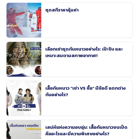
ชุดสกีราคาคุ้มค่า
เลือกเช่าชุดกันหนาวอย่างไร: เป๊ะปัง และ
เหมาะสมตามสภาพอากาศ!
เสื้อกันหนาว “เช่า VS ซื้อ” มีข้อดี แตกต่าง
กันอย่างไร?
เสน่ห์แห่งความอบอุ่น: เสื้อกันหนาวขนเป็ด
คืออะไรและมีความพิเศษอย่างไร?