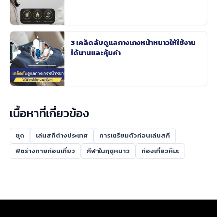
3 เคล็ดลับดูแลกางเกงหน้าหนาวให้ใช้งาน
ได้นานและคุ้มค่า
เนื้อหาที่เกี่ยวข้อง
ชุด
เล่นสกีต่างประเทศ
การเตรียมตัวก่อนเล่นสกี
ฟิตร่างกายก่อนเที่ยว
กีฬาในฤดูหนาว
ท่องเที่ยวหิมะ