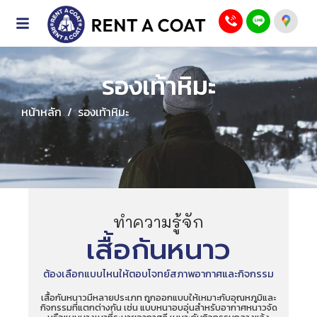
รองเท้าหิมะ
หน้าหลัก
/
รองเท้าหิมะ
ทำความรู้จัก
เสื้อกันหนาว
ต้องเลือกแบบไหนให้ตอบโจทย์สภาพอากาศและกิจกรรม
ก
เสื้อกันหนาวมีหลายประเภท ถูกออกแบบให้เหมาะกับอุณหภูมิและ
ออ
กิจกรรมที่แตกต่างกัน เช่น แบบหนาอบอุ่นสำหรับอากาศหนาวจัด
กัน