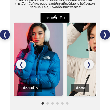
หรือแบบบางเบาที่ระบายอากาศดี เหมาะกับกิจกรรมกลางแจ้ง
ทั่
การเลือกเสื้อที่เหมาะสมจะช่วยให้คุณเที่ยวได้สบาย ไม่ต้องแบก
การ
ของเยอะ และอุ่นได้พอดีกับสภาพอากาศ
อ่านเพิ่มเติม
❮
❯
❮
❯
เสื้อขนเป็ด
เสื้อสกี