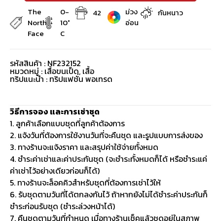
The
0-
ม่วง
42
กันหนาว
North
10°
อ่อน
Face
C
รหัสสินค้า : NF232152
หมวดหมู่ :
เสื้อขนเป็ด
,
เสื้อ
ทริปแนะนำ : ทริปแฟชั่น พอเทรด
วิธีการจอง และการเช่าชุด
1. ลูกค้าเลือกแบบชุดที่ลูกค้าต้องการ
2. แจ้งวันที่ต้องการใช้งานวันที่จะคืนชุด และรูปแบบการส่งของ
3. ทางร้านจะแจ้งราคา และสรุปค่าใช้จ่ายทั้งหมด
4. ชำระค่าเช่าและค่าประกันชุด (จะชำระทั้งหมดก็ได้ หรือชำระแค่
ค่าเช่าไว้อย่างเดียวก่อนก็ได้)
5. ทางร้านจะล็อคคิวสำหรับชุดที่ต้องการเช่าไว้ให้
6. รับชุดตามวันที่ได้ตกลงกันไว้ ถ้าหากยังไม่ได้ชำระค่าประกันก็
ชำระก่อนรับชุด (ชำระล่วงหน้าได้)
7. คืนชุดตามวันที่กำหนด เมื่อทางร้านเช็คแล้วชุดอยู่ในสภาพ