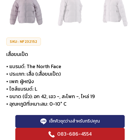
SKU: NF232152
เสื้อขนเป็ด
• แบรนด์: The North Face
• ประเภท: เสื้อ (เสื้อขนเป็ด)
• เพศ: ผู้หญิง
• ไซส์แบรนด์: L
• ขนาด (นิ้ว): อก 42, เอว -, สะโพก -, ไหล่ 19
• อุณหภูมิที่เหมาะสม: 0-10° C
เช็กคิวชุดว่างสำหรับทริปคุณ
083-686-4554