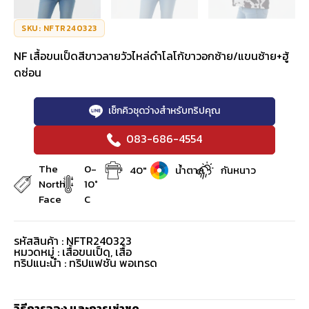
SKU: NFTR240323
NF เสื้อขนเป็ดสีขาวลายวัวไหล่ดำโลโก้ขาวอกซ้าย/แขนซ้าย+ฮู้
ดซ่อน
เช็กคิวชุดว่างสำหรับทริปคุณ
083-686-4554
The
0-
40"
น้ำตาล
กันหนาว
North
10°
Face
C
รหัสสินค้า : NFTR240323
หมวดหมู่ :
เสื้อขนเป็ด
,
เสื้อ
ทริปแนะนำ : ทริปแฟชั่น พอเทรด
วิธีการจอง และการเช่าชุด