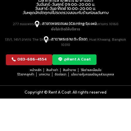
เวลาทำการสาขาพระราม 9-รัชดา
วันจันทร์-วันศุกร์ 09:00-20:00 น.
วันเสาร์-วันอาทิตย์ 10:00-20:00 น.
วันหยุดนักขัตฤกษ์โปรดตรวจสอบกับร้านก่อนเดินทาง
สาขาเพชรเกษม (Coming Soon)
277 ถนนเพชรเกษม แขวงบางหว้า เขตภาษีเจริญ กรุงเทพมหานคร 10160
ยังไม่เปิดให้บริการ
สาขาพระราม 9-รัชดา
131/1, 141/1 อาคาร The Shoppes at Belle, Rama IX Rd, Huai Khwang, Bangkok
10310
083-686-4554
@Rent A Coat
หน้าหลัก
สินค้าเช่า
สินค้าขาย
วิธีเช่าและเงื่อนไข
รีวิวจากลูกค้า
บทความ
ติดต่อเรา
นโยบายคุ้มครองข้อมูลส่วนบุคคล
Copyright © Rent A Coat. All rights reserved