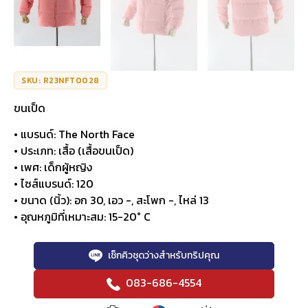
SKU: R23NFT0028
ขนเป็ด
• แบรนด์: The North Face
• ประเภท: เสื้อ (เสื้อขนเป็ด)
• เพศ: เด็กผู้หญิง
• ไซส์แบรนด์: 120
• ขนาด (นิ้ว): อก 30, เอว -, สะโพก -, ไหล่ 13
• อุณหภูมิที่เหมาะสม: 15-20° C
เช็กคิวชุดว่างสำหรับทริปคุณ
083-686-4554