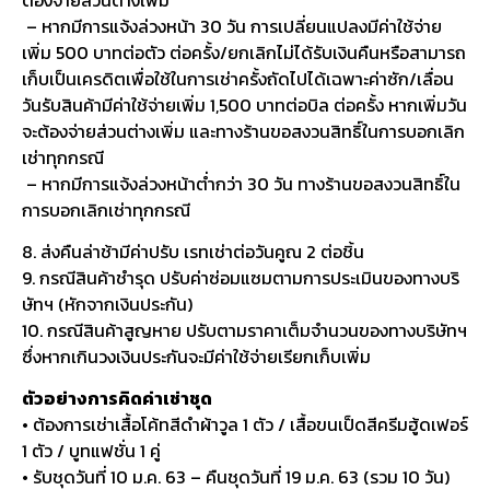
– หากมีการแจ้งล่วงหน้า 30 วัน การเปลี่ยนแปลงมีค่าใช้จ่าย
เพิ่ม 500 บาทต่อตัว ต่อครั้ง/ยกเลิกไม่ได้รับเงินคืนหรือสามารถ
เก็บเป็นเครดิตเพื่อใช้ในการเช่าครั้งถัดไปได้เฉพาะค่าซัก/เลื่อน
วันรับสินค้ามีค่าใช้จ่ายเพิ่ม 1,500 บาทต่อบิล ต่อครั้ง หากเพิ่มวัน
จะต้องจ่ายส่วนต่างเพิ่ม และทางร้านขอสงวนสิทธิ์ในการบอกเลิก
เช่าทุกกรณี
– หากมีการแจ้งล่วงหน้าต่ำกว่า 30 วัน ทางร้านขอสงวนสิทธิ์ใน
การบอกเลิกเช่าทุกกรณี
8. ส่งคืนล่าช้ามีค่าปรับ เรทเช่าต่อวันคูณ 2 ต่อชิ้น
9. กรณีสินค้าชำรุด ปรับค่าซ่อมแซมตามการประเมินของทางบริ
ษัทฯ (หักจากเงินประกัน)
10. กรณีสินค้าสูญหาย ปรับตามราคาเต็มจำนวนของทางบริษัทฯ
ซึ่งหากเกินวงเงินประกันจะมีค่าใช้จ่ายเรียกเก็บเพิ่ม
ตัวอย่างการคิดค่าเช่าชุด
• ต้องการเช่าเสื้อโค้ทสีดำผ้าวูล 1 ตัว / เสื้อขนเป็ดสีครีมฮู้ดเฟอร์
1 ตัว / บูทแฟชั่น 1 คู่
• รับชุดวันที่ 10 ม.ค. 63 – คืนชุดวันที่ 19 ม.ค. 63 (รวม 10 วัน)