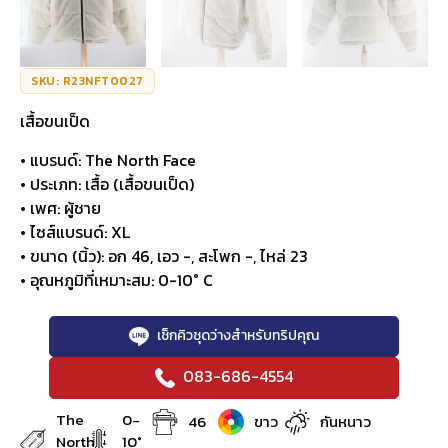
SKU: R23NFT0027
เสื้อขนเป็ด
• แบรนด์: The North Face
• ประเภท: เสื้อ (เสื้อขนเป็ด)
• เพศ: ผู้ชาย
• ไซส์แบรนด์: XL
• ขนาด (นิ้ว): อก 46, เอว -, สะโพก -, ไหล่ 23
• อุณหภูมิที่เหมาะสม: 0-10° C
เช็กคิวชุดว่างสำหรับทริปคุณ
083-686-4554
The
0-
46
ขาว
กันหนาว
North
10°