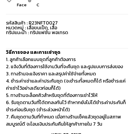
Face
C
รหัสสินค้า : R23NFT0027
หมวดหมู่ :
เสื้อขนเป็ด
,
เสื้อ
ทริปแนะนำ : ทริปแฟชั่น พอเทรด
วิธีการจอง และการเช่าชุด
1. ลูกค้าเลือกแบบชุดที่ลูกค้าต้องการ
2. แจ้งวันที่ต้องการใช้งานวันที่จะคืนชุด และรูปแบบการส่งของ
3. ทางร้านจะแจ้งราคา และสรุปค่าใช้จ่ายทั้งหมด
4. ชำระค่าเช่าและค่าประกันชุด (จะชำระทั้งหมดก็ได้ หรือชำระแค่
ค่าเช่าไว้อย่างเดียวก่อนก็ได้)
5. ทางร้านจะล็อคคิวสำหรับชุดที่ต้องการเช่าไว้ให้
6. รับชุดตามวันที่ได้ตกลงกันไว้ ถ้าหากยังไม่ได้ชำระค่าประกันก็
ชำระก่อนรับชุด (ชำระล่วงหน้าได้)
7. คืนชุดตามวันที่กำหนด เมื่อทางร้านเช็คแล้วชุดอยู่ในสภาพ
สมบูรณ์ดี จะโอนเงินประกันคืนให้ลูกค้าภายใน 7 วัน