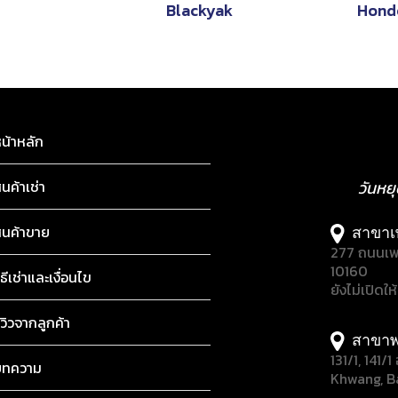
Blackyak
Hond
น้าหลัก
ินค้าเช่า
วันหย
ินค้าขาย
สาขาเ
277 ถนนเพ
10160
ิธีเช่าและเงื่อนไข
ยังไม่เปิดให
ีวิวจากลูกค้า
สาขาพ
131/1, 141
บทความ
Khwang, B