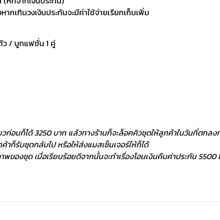
 (หักจากเงินประกัน)
กเกินวงเงินประกันจะมีค่าใช้จ่ายเรียกเก็บเพิ่ม
ัว / บูทแฟชั่น 1 คู่
ยวก่อนก็ได้ 3250 บาท แล้วทางร้านก็จะล็อคคิวชุดให้ลูกค้าในวันที่ตกลงกั
้าก็รับชุดกลับไป หรือให้ส่งแมสเซ็นเจอร์ให้ก็ได้
พของชุด เมื่อเรียบร้อยดีจากนั้นจะทำเรื่องโอนเงินคืนค่าประกัน 5500 ฿