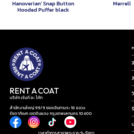
Hanoverian’ Snap Button
Merrell
Hooded Puffer black
ห
ส
ส
RENT A COAT
ว
บริษัท เร้นท์ อะ โค้ท
สำนักงานใหญ่ 99/9 ซอยอินทามระ 18 แขวง
ร
รัชดาภิเษก เขตดินแดง กรุงเทพมหานคร 10400
เวลาทำการสาขาพระราม 9-รัชดา