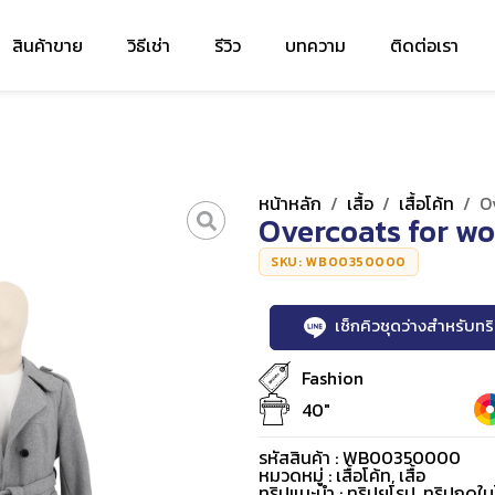
สินค้าขาย
วิธีเช่า
รีวิว
บทความ
ติดต่อเรา
หน้าหลัก
/
เสื้อ
/
เสื้อโค้ท
/
O
Overcoats for w
SKU: WB00350000
เช็กคิวชุดว่างสำหรับท
Fashion
40"
รหัสสินค้า : WB00350000
หมวดหมู่ :
เสื้อโค้ท
,
เสื้อ
ทริปแนะนำ : ทริปยุโรป, ทริปฤดูใบ