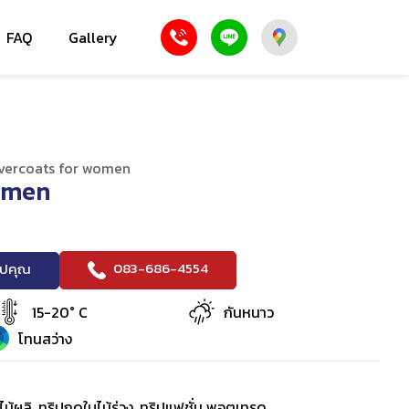
FAQ
Gallery
vercoats for women
omen
083-686-4554
ริปคุณ
15-20° C
กันหนาว
โทนสว่าง
ไม้ผลิ, ทริปฤดูใบไม้ร่วง, ทริปแฟชั่น พอตเทรด