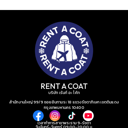
RENT A COAT
บริษัท เร้นท์ อะ โค้ท
สำนักงานใหญ่ 99/9 ซอยอินทามระ 18 แขวงรัชดาภิเษก เขตดินแดง
กรุงเทพมหานคร 10400
เวลาทำการสาขาพระราม 9-รัชดา
วันจันทร์-วันศุกร์ 09:00-20:00 น.