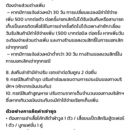
ต้องจ่ายส่วนต่างเพิ่ม
– หากมีการแจ้งล่วงหน้า 30 วัน การเปลี่ยนแปลงมีค่าใช้จ่าย
เพิ่ม 500 บาทต่อตัว ต่อครั้ง/ยกเลิกไม่ได้รับเงินคืนหรือสามารถ
เก็บเป็นเครดิตเพื่อใช้ในการเช่าครั้งถัดไปได้เฉพาะค่าซัก/เลื่อน
วันรับสินค้ามีค่าใช้จ่ายเพิ่ม 1,500 บาทต่อบิล ต่อครั้ง หากเพิ่มวัน
จะต้องจ่ายส่วนต่างเพิ่ม และทางร้านขอสงวนสิทธิ์ในการบอกเลิก
เช่าทุกกรณี
– หากมีการแจ้งล่วงหน้าต่ำกว่า 30 วัน ทางร้านขอสงวนสิทธิ์ใน
การบอกเลิกเช่าทุกกรณี
8. ส่งคืนล่าช้ามีค่าปรับ เรทเช่าต่อวันคูณ 2 ต่อชิ้น
9. กรณีสินค้าชำรุด ปรับค่าซ่อมแซมตามการประเมินของทางบริ
ษัทฯ (หักจากเงินประกัน)
10. กรณีสินค้าสูญหาย ปรับตามราคาเต็มจำนวนของทางบริษัทฯ
ซึ่งหากเกินวงเงินประกันจะมีค่าใช้จ่ายเรียกเก็บเพิ่ม
ตัวอย่างการคิดค่าเช่าชุด
• ต้องการเช่าเสื้อโค้ทสีดำผ้าวูล 1 ตัว / เสื้อขนเป็ดสีครีมฮู้ดเฟอร์
1 ตัว / บูทแฟชั่น 1 คู่