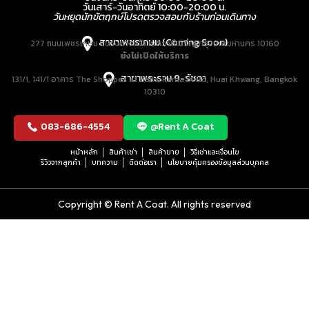
วันเสาร์-วันอาทิตย์ 10:00-20:00 น.
วันหยุดนักขัตฤกษ์โปรดตรวจสอบกับร้านก่อนเดินทาง
สาขาเพชรเกษม (Coming Soon)
277 ถนนเพชรเกษม แขวงบางหว้า เขตภาษีเจริญ กรุงเทพมหานคร 10160
ยังไม่เปิดให้บริการ
สาขาพระราม 9-รัชดา
131/1, 141/1 อาคาร The Shoppes at Belle, Rama IX Rd, Huai Khwang, Bangkok
10310
083-686-4554
@Rent A Coat
หน้าหลัก
สินค้าเช่า
สินค้าขาย
วิธีเช่าและเงื่อนไข
รีวิวจากลูกค้า
บทความ
ติดต่อเรา
นโยบายคุ้มครองข้อมูลส่วนบุคคล
Copyright © Rent A Coat. All rights reserved