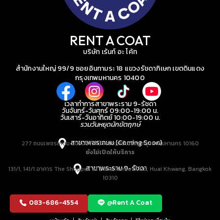
RENT A COAT
บริษัท เร้นท์ อะ โค้ท
สำนักงานใหญ่ 99/9 ซอยอินทามระ 18 แขวงรัชดาภิเษก เขตดินแดง
กรุงเทพมหานคร 10400
เวลาทำการสาขาพระราม 9-รัชดา
วันจันทร์-วันศุกร์ 09:00-19:00 น.
วันเสาร์-วันอาทิตย์ 10:00-19:00 น.
รวมวันหยุดนักขัตฤกษ์
สาขาเพชรเกษม (Coming Soon)
277 ถนนเพชรเกษม แขวงบางหว้า เขตภาษีเจริญ กรุงเทพมหานคร 10160
ยังไม่เปิดให้บริการ
สาขาพระราม 9-รัชดา
131/1, 141/1 อาคาร The Shoppes at Belle, Rama IX Rd, Huai Khwang, Bangkok
10310
083-686-4554
@Rent A Coat