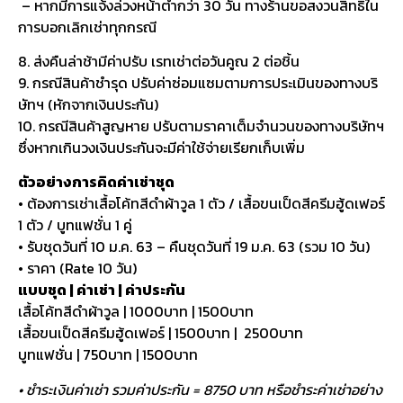
– หากมีการแจ้งล่วงหน้าต่ำกว่า 30 วัน ทางร้านขอสงวนสิทธิ์ใน
การบอกเลิกเช่าทุกกรณี
8. ส่งคืนล่าช้ามีค่าปรับ เรทเช่าต่อวันคูณ 2 ต่อชิ้น
9. กรณีสินค้าชำรุด ปรับค่าซ่อมแซมตามการประเมินของทางบริ
ษัทฯ (หักจากเงินประกัน)
10. กรณีสินค้าสูญหาย ปรับตามราคาเต็มจำนวนของทางบริษัทฯ
ซึ่งหากเกินวงเงินประกันจะมีค่าใช้จ่ายเรียกเก็บเพิ่ม
ตัวอย่างการคิดค่าเช่าชุด
• ต้องการเช่าเสื้อโค้ทสีดำผ้าวูล 1 ตัว / เสื้อขนเป็ดสีครีมฮู้ดเฟอร์
1 ตัว / บูทแฟชั่น 1 คู่
• รับชุดวันที่ 10 ม.ค. 63 – คืนชุดวันที่ 19 ม.ค. 63 (รวม 10 วัน)
• ราคา (Rate 10 วัน)
แบบชุด | ค่าเช่า | ค่าประกัน
เสื้อโค้ทสีดำผ้าวูล | 1000บาท | 1500บาท
เสื้อขนเป็ดสีครีมฮู้ดเฟอร์ | 1500บาท | 2500บาท
บูทแฟชั่น | 750บาท | 1500บาท
• ชำระเงินค่าเช่า รวมค่าประกัน = 8750 บาท หรือชำระค่าเช่าอย่าง