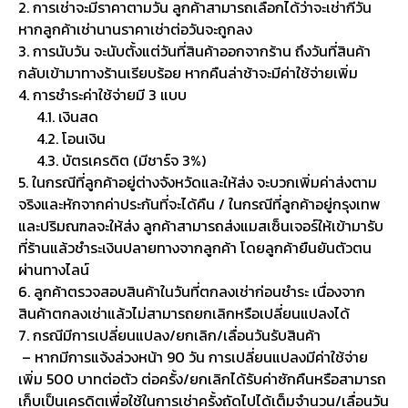
2. การเช่าจะมีราคาตามวัน ลูกค้าสามารถเลือกได้ว่าจะเช่ากี่วัน
หากลูกค้าเช่านานราคาเช่าต่อวันจะถูกลง
3. การนับวัน จะนับตั้งแต่วันที่สินค้าออกจากร้าน ถึงวันที่สินค้า
กลับเข้ามาทางร้านเรียบร้อย หากคืนล่าช้าจะมีค่าใช้จ่ายเพิ่ม
4. การชำระค่าใช้จ่ายมี 3 แบบ
4.1. เงินสด
4.2. โอนเงิน
4.3. บัตรเครดิต (มีชาร์จ 3%)
5. ในกรณีที่ลูกค้าอยู่ต่างจังหวัดและให้ส่ง จะบวกเพิ่มค่าส่งตาม
จริงและหักจากค่าประกันที่จะได้คืน / ในกรณีที่ลูกค้าอยู่กรุงเทพ
และปริมณฑลจะให้ส่ง ลูกค้าสามารถส่งแมสเซ็นเจอร์ให้เข้ามารับ
ที่ร้านแล้วชำระเงินปลายทางจากลูกค้า โดยลูกค้ายืนยันตัวตน
ผ่านทางไลน์
6. ลูกค้าตรวจสอบสินค้าในวันที่ตกลงเช่าก่อนชำระ เนื่องจาก
สินค้าตกลงเช่าแล้วไม่สามารถยกเลิกหรือเปลี่ยนแปลงได้
7. กรณีมีการเปลี่ยนแปลง/ยกเลิก/เลื่อนวันรับสินค้า
– หากมีการแจ้งล่วงหน้า 90 วัน การเปลี่ยนแปลงมีค่าใช้จ่าย
เพิ่ม 500 บาทต่อตัว ต่อครั้ง/ยกเลิกได้รับค่าซักคืนหรือสามารถ
เก็บเป็นเครดิตเพื่อใช้ในการเช่าครั้งถัดไปได้เต็มจำนวน/เลื่อนวัน