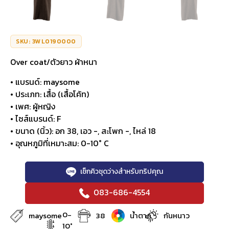
SKU: 3WL0190000
Over coat/ตัวยาว ผ้าหนา
• แบรนด์: maysome
• ประเภท: เสื้อ (เสื้อโค้ท)
• เพศ: ผู้หญิง
• ไซส์แบรนด์: F
• ขนาด (นิ้ว): อก 38, เอว -, สะโพก -, ไหล่ 18
• อุณหภูมิที่เหมาะสม: 0-10° C
เช็กคิวชุดว่างสำหรับทริปคุณ
083-686-4554
0-
maysome
38
น้ำตาล
กันหนาว
10°