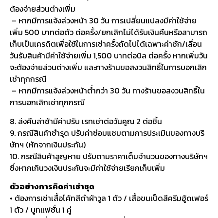
ต้องจ่ายส่วนต่างเพิ่ม
– หากมีการแจ้งล่วงหน้า 30 วัน การเปลี่ยนแปลงมีค่าใช้จ่าย
เพิ่ม 500 บาทต่อตัว ต่อครั้ง/ยกเลิกไม่ได้รับเงินคืนหรือสามารถ
เก็บเป็นเครดิตเพื่อใช้ในการเช่าครั้งถัดไปได้เฉพาะค่าซัก/เลื่อน
วันรับสินค้ามีค่าใช้จ่ายเพิ่ม 1,500 บาทต่อบิล ต่อครั้ง หากเพิ่มวัน
จะต้องจ่ายส่วนต่างเพิ่ม และทางร้านขอสงวนสิทธิ์ในการบอกเลิก
เช่าทุกกรณี
– หากมีการแจ้งล่วงหน้าต่ำกว่า 30 วัน ทางร้านขอสงวนสิทธิ์ใน
การบอกเลิกเช่าทุกกรณี
8. ส่งคืนล่าช้ามีค่าปรับ เรทเช่าต่อวันคูณ 2 ต่อชิ้น
9. กรณีสินค้าชำรุด ปรับค่าซ่อมแซมตามการประเมินของทางบริ
ษัทฯ (หักจากเงินประกัน)
10. กรณีสินค้าสูญหาย ปรับตามราคาเต็มจำนวนของทางบริษัทฯ
ซึ่งหากเกินวงเงินประกันจะมีค่าใช้จ่ายเรียกเก็บเพิ่ม
ตัวอย่างการคิดค่าเช่าชุด
• ต้องการเช่าเสื้อโค้ทสีดำผ้าวูล 1 ตัว / เสื้อขนเป็ดสีครีมฮู้ดเฟอร์
1 ตัว / บูทแฟชั่น 1 คู่