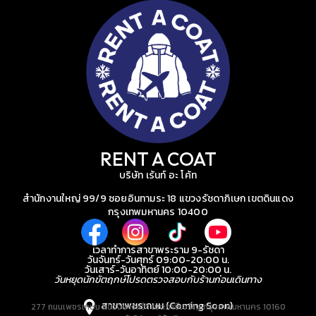
RENT A COAT
บริษัท เร้นท์ อะ โค้ท
สำนักงานใหญ่ 99/9 ซอยอินทามระ 18 แขวงรัชดาภิเษก เขตดินแดง
กรุงเทพมหานคร 10400
เวลาทำการสาขาพระราม 9-รัชดา
วันจันทร์-วันศุกร์ 09:00-20:00 น.
วันเสาร์-วันอาทิตย์ 10:00-20:00 น.
วันหยุดนักขัตฤกษ์โปรดตรวจสอบกับร้านก่อนเดินทาง
สาขาเพชรเกษม (Coming Soon)
277 ถนนเพชรเกษม แขวงบางหว้า เขตภาษีเจริญ กรุงเทพมหานคร 10160