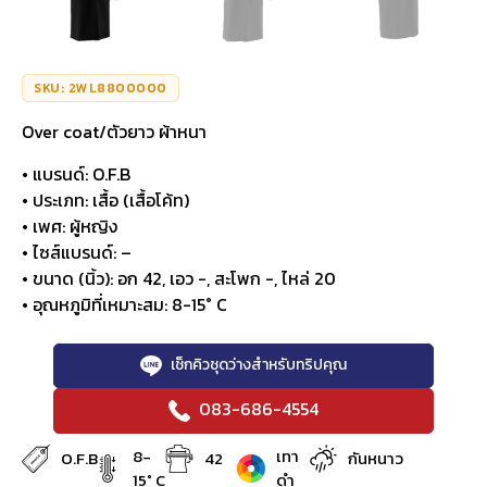
SKU: 2WL8800000
Over coat/ตัวยาว ผ้าหนา
• แบรนด์: O.F.B
• ประเภท: เสื้อ (เสื้อโค้ท)
• เพศ: ผู้หญิง
• ไซส์แบรนด์: –
• ขนาด (นิ้ว): อก 42, เอว -, สะโพก -, ไหล่ 20
• อุณหภูมิที่เหมาะสม: 8-15° C
เช็กคิวชุดว่างสำหรับทริปคุณ
083-686-4554
8-
เทา
O.F.B
42
กันหนาว
15° C
ดำ