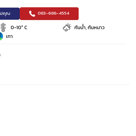
083-686-4554
ริปคุณ
0-10° C
กันน้ำ, กันหนาว
เทา
า