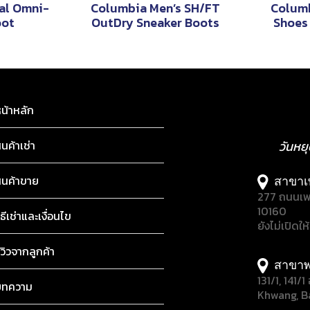
al Omni-
Columbia Men’s SH/FT
Columb
oot
OutDry Sneaker Boots
Shoes 
น้าหลัก
ินค้าเช่า
วันหย
ินค้าขาย
สาขาเ
277 ถนนเพ
10160
ิธีเช่าและเงื่อนไข
ยังไม่เปิดให
ีวิวจากลูกค้า
สาขาพ
131/1, 141
บทความ
Khwang, B