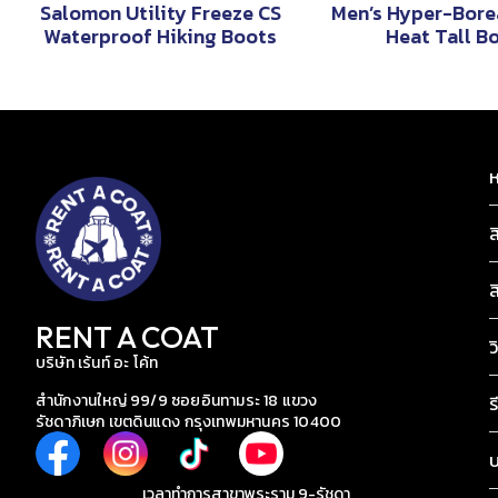
Salomon Utility Freeze CS
Men’s Hyper-Bore
Waterproof Hiking Boots
Heat Tall B
ห
ส
ส
RENT A COAT
ว
บริษัท เร้นท์ อะ โค้ท
สำนักงานใหญ่ 99/9 ซอยอินทามระ 18 แขวง
ร
รัชดาภิเษก เขตดินแดง กรุงเทพมหานคร 10400
เวลาทำการสาขาพระราม 9-รัชดา