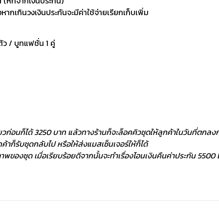
 (หักจากเงินประกัน)
กเกินวงเงินประกันจะมีค่าใช้จ่ายเรียกเก็บเพิ่ม
ัว / บูทแฟชั่น 1 คู่
ยวก่อนก็ได้ 3250 บาท แล้วทางร้านก็จะล็อคคิวชุดให้ลูกค้าในวันที่ตกลงกั
้าก็รับชุดกลับไป หรือให้ส่งแมสเซ็นเจอร์ให้ก็ได้
พของชุด เมื่อเรียบร้อยดีจากนั้นจะทำเรื่องโอนเงินคืนค่าประกัน 5500 ฿