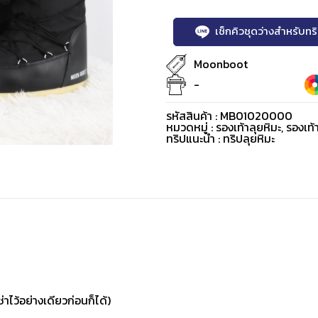
เช็กคิวชุดว่างสำหรับท
Moonboot
-
รหัสสินค้า : MB01020000
หมวดหมู่ :
รองเท้าลุยหิมะ
,
รองเท้
ทริปแนะนำ : ทริปลุยหิมะ
่าไว้อย่างเดียวก่อนก็ได้)