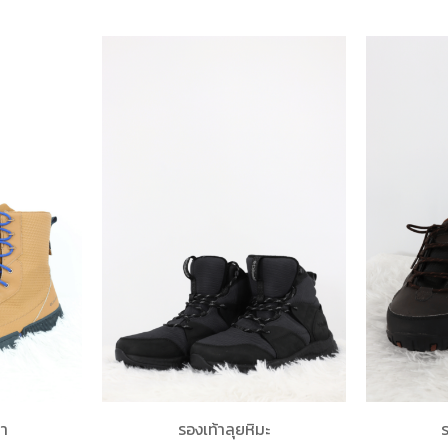
ขา
รองเท้าลุยหิมะ
ร