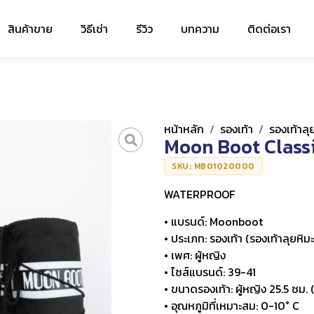
สินค้าขาย
วิธีเช่า
รีวิว
บทความ
ติดต่อเรา
หน้าหลัก
/
รองเท้า
/
รองเท้าลุ
Moon Boot Class
SKU: MB01020000
WATERPROOF
• แบรนด์: Moonboot
• ประเภท: รองเท้า (รองเท้าลุยหิมะ
• เพศ: ผู้หญิง
• ไซส์แบรนด์: 39-41
• ขนาดรองเท้า: ผู้หญิง 25.5 ซม. (
• อุณหภูมิที่เหมาะสม: 0-10° C