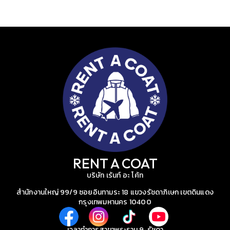
RENT A COAT
บริษัท เร้นท์ อะ โค้ท
สำนักงานใหญ่ 99/9 ซอยอินทามระ 18 แขวงรัชดาภิเษก เขตดินแดง
กรุงเทพมหานคร 10400
เวลาทำการสาขาพระราม 9-รัชดา