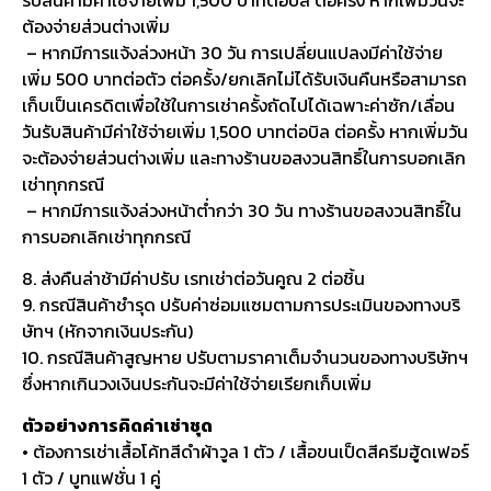
ต้องจ่ายส่วนต่างเพิ่ม
– หากมีการแจ้งล่วงหน้า 30 วัน การเปลี่ยนแปลงมีค่าใช้จ่าย
เพิ่ม 500 บาทต่อตัว ต่อครั้ง/ยกเลิกไม่ได้รับเงินคืนหรือสามารถ
เก็บเป็นเครดิตเพื่อใช้ในการเช่าครั้งถัดไปได้เฉพาะค่าซัก/เลื่อน
วันรับสินค้ามีค่าใช้จ่ายเพิ่ม 1,500 บาทต่อบิล ต่อครั้ง หากเพิ่มวัน
จะต้องจ่ายส่วนต่างเพิ่ม และทางร้านขอสงวนสิทธิ์ในการบอกเลิก
เช่าทุกกรณี
– หากมีการแจ้งล่วงหน้าต่ำกว่า 30 วัน ทางร้านขอสงวนสิทธิ์ใน
การบอกเลิกเช่าทุกกรณี
8. ส่งคืนล่าช้ามีค่าปรับ เรทเช่าต่อวันคูณ 2 ต่อชิ้น
9. กรณีสินค้าชำรุด ปรับค่าซ่อมแซมตามการประเมินของทางบริ
ษัทฯ (หักจากเงินประกัน)
10. กรณีสินค้าสูญหาย ปรับตามราคาเต็มจำนวนของทางบริษัทฯ
ซึ่งหากเกินวงเงินประกันจะมีค่าใช้จ่ายเรียกเก็บเพิ่ม
ตัวอย่างการคิดค่าเช่าชุด
• ต้องการเช่าเสื้อโค้ทสีดำผ้าวูล 1 ตัว / เสื้อขนเป็ดสีครีมฮู้ดเฟอร์
1 ตัว / บูทแฟชั่น 1 คู่