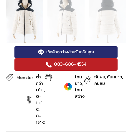
เช็กคิวชุดว่างสำหรับทริปคุณ
083-686-4554
ต่ำ
โทน
กันฝน, กันหนาว,
Moncler
-
กว่า
ขาว,
กันลม
0° C,
โทน
0-
สว่าง
10°
C,
8-
15° C