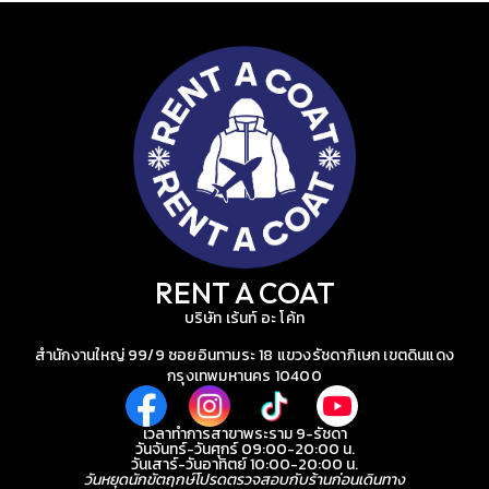
RENT A COAT
บริษัท เร้นท์ อะ โค้ท
สำนักงานใหญ่ 99/9 ซอยอินทามระ 18 แขวงรัชดาภิเษก เขตดินแดง
กรุงเทพมหานคร 10400
เวลาทำการสาขาพระราม 9-รัชดา
วันจันทร์-วันศุกร์ 09:00-20:00 น.
วันเสาร์-วันอาทิตย์ 10:00-20:00 น.
วันหยุดนักขัตฤกษ์โปรดตรวจสอบกับร้านก่อนเดินทาง