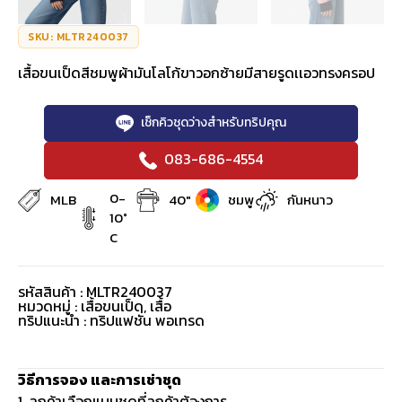
SKU: MLTR240037
เสื้อขนเป็ดสีชมพูผ้ามันโลโก้ขาวอกซ้ายมีสายรูดเเอวทรงครอป
เช็กคิวชุดว่างสำหรับทริปคุณ
083-686-4554
0-
MLB
40"
ชมพู
กันหนาว
10°
C
รหัสสินค้า : MLTR240037
หมวดหมู่ :
เสื้อขนเป็ด
,
เสื้อ
ทริปแนะนำ : ทริปแฟชั่น พอเทรด
วิธีการจอง และการเช่าชุด
1. ลูกค้าเลือกแบบชุดที่ลูกค้าต้องการ