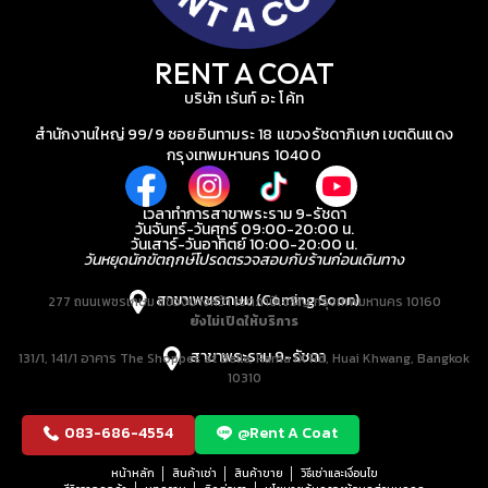
RENT A COAT
บริษัท เร้นท์ อะ โค้ท
สำนักงานใหญ่ 99/9 ซอยอินทามระ 18 แขวงรัชดาภิเษก เขตดินแดง
กรุงเทพมหานคร 10400
เวลาทำการสาขาพระราม 9-รัชดา
วันจันทร์-วันศุกร์ 09:00-20:00 น.
วันเสาร์-วันอาทิตย์ 10:00-20:00 น.
วันหยุดนักขัตฤกษ์โปรดตรวจสอบกับร้านก่อนเดินทาง
สาขาเพชรเกษม (Coming Soon)
277 ถนนเพชรเกษม แขวงบางหว้า เขตภาษีเจริญ กรุงเทพมหานคร 10160
ยังไม่เปิดให้บริการ
สาขาพระราม 9-รัชดา
131/1, 141/1 อาคาร The Shoppes at Belle, Rama IX Rd, Huai Khwang, Bangkok
10310
083-686-4554
@Rent A Coat
หน้าหลัก
สินค้าเช่า
สินค้าขาย
วิธีเช่าและเงื่อนไข