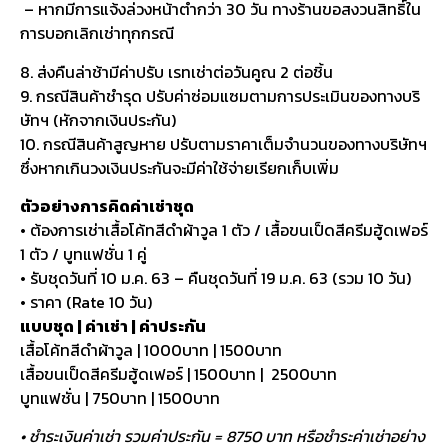
– หากมีการแจ้งล่วงหน้าต่ำกว่า 30 วัน ทางร้านขอสงวนสิทธิ์ใน
การบอกเลิกเช่าทุกกรณี
8. ส่งคืนล่าช้ามีค่าปรับ เรทเช่าต่อวันคูณ 2 ต่อชิ้น
9. กรณีสินค้าชำรุด ปรับค่าซ่อมแซมตามการประเมินของทางบริ
ษัทฯ (หักจากเงินประกัน)
10. กรณีสินค้าสูญหาย ปรับตามราคาเต็มจำนวนของทางบริษัทฯ
ซึ่งหากเกินวงเงินประกันจะมีค่าใช้จ่ายเรียกเก็บเพิ่ม
ตัวอย่างการคิดค่าเช่าชุด
• ต้องการเช่าเสื้อโค้ทสีดำผ้าวูล 1 ตัว / เสื้อขนเป็ดสีครีมฮู้ดเฟอร์
1 ตัว / บูทแฟชั่น 1 คู่
• รับชุดวันที่ 10 ม.ค. 63 – คืนชุดวันที่ 19 ม.ค. 63 (รวม 10 วัน)
• ราคา (Rate 10 วัน)
แบบชุด | ค่าเช่า | ค่าประกัน
เสื้อโค้ทสีดำผ้าวูล | 1000บาท | 1500บาท
เสื้อขนเป็ดสีครีมฮู้ดเฟอร์ | 1500บาท | 2500บาท
บูทแฟชั่น | 750บาท | 1500บาท
• ชำระเงินค่าเช่า รวมค่าประกัน = 8750 บาท หรือชำระค่าเช่าอย่าง