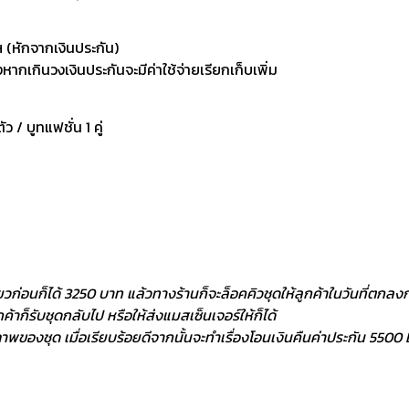
 (หักจากเงินประกัน)
กเกินวงเงินประกันจะมีค่าใช้จ่ายเรียกเก็บเพิ่ม
ัว / บูทแฟชั่น 1 คู่
ยวก่อนก็ได้ 3250 บาท แล้วทางร้านก็จะล็อคคิวชุดให้ลูกค้าในวันที่ตกลงกั
้าก็รับชุดกลับไป หรือให้ส่งแมสเซ็นเจอร์ให้ก็ได้
พของชุด เมื่อเรียบร้อยดีจากนั้นจะทำเรื่องโอนเงินคืนค่าประกัน 5500 ฿