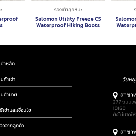
ะ
รองเท้าลุยหิมะ
ร
erproof
Salomon Utility Freeze CS
Salomon
s
Waterproof Hiking Boots
Waterpr
น้าหลัก
ินค้าเช่า
วันหย
ินค้าขาย
สาขาเ
277 ถนนเพ
10160
ิธีเช่าและเงื่อนไข
ยังไม่เปิดให
ีวิวจากลูกค้า
สาขาพ