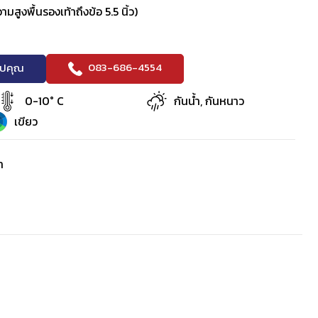
มสูงพื้นรองเท้าถึงข้อ 5.5 นิ้ว)
083-686-4554
ริปคุณ
0-10° C
กันน้ำ, กันหนาว
เขียว
า