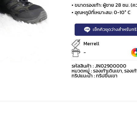
• ขนาดรองเท้า: ผู้ชาย 28 ซม. (ควา
• อุณหภูมิที่เหมาะสม: 0-10° C
เช็กคิวชุดว่างสำหรับท
Merrell
-
รหัสสินค้า : JN02900000
หมวดหมู่ :
รองเท้าเดินเขา
,
รองเท้
ทริปแนะนำ : ทริปขึ้นเขา