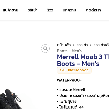
สินค้าขาย
วิธีเช่า
รีวิว
บทความ
ติดต่อเรา
หน้าหลัก
/
รองเท้า
/
รองเท้าเด
Boots – Men’s
Merrell Moab 3 
Boots – Men’s
SKU: JN02900000
WATERPROOF
• แบรนด์: Merrell
• ประเภท: รองเท้า (รองเท้าลุยหิมะ
• เพศ: ผู้ชาย
• ไซส์แบรนด์: 44