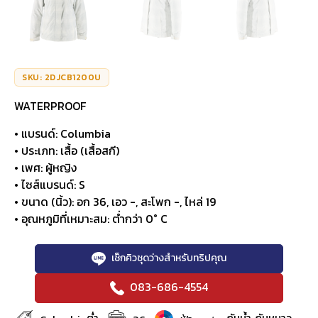
SKU: 2DJCB1200U
WATERPROOF
• แบรนด์: Columbia
• ประเภท: เสื้อ (เสื้อสกี)
• เพศ: ผู้หญิง
• ไซส์แบรนด์: S
• ขนาด (นิ้ว): อก 36, เอว -, สะโพก -, ไหล่ 19
• อุณหภูมิที่เหมาะสม: ต่ำกว่า 0° C
เช็กคิวชุดว่างสำหรับทริปคุณ
083-686-4554
ต่ำ
กันน้ำ, กันหนาว,