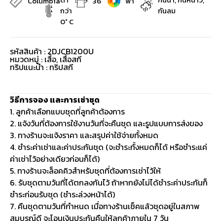
Columbia
36
ฟ้า
กว่า
กันลม
0° C
รหัสสินค้า : 2DJCB1200U
หมวดหมู่ :
เสื้อ
,
เสื้อสกี
ทริปแนะนำ : ทริปสกี
วิธีการจอง และการเช่าชุด
1. ลูกค้าเลือกแบบชุดที่ลูกค้าต้องการ
2. แจ้งวันที่ต้องการใช้งานวันที่จะคืนชุด และรูปแบบการส่งของ
3. ทางร้านจะแจ้งราคา และสรุปค่าใช้จ่ายทั้งหมด
4. ชำระค่าเช่าและค่าประกันชุด (จะชำระทั้งหมดก็ได้ หรือชำระแค่
ค่าเช่าไว้อย่างเดียวก่อนก็ได้)
5. ทางร้านจะล็อคคิวสำหรับชุดที่ต้องการเช่าไว้ให้
6. รับชุดตามวันที่ได้ตกลงกันไว้ ถ้าหากยังไม่ได้ชำระค่าประกันก็
ชำระก่อนรับชุด (ชำระล่วงหน้าได้)
7. คืนชุดตามวันที่กำหนด เมื่อทางร้านเช็คแล้วชุดอยู่ในสภาพ
สมบูรณ์ดี จะโอนเงินประกันคืนให้ลูกค้าภายใน 7 วัน