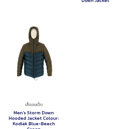
Down Jacket
เสื้อขนเป็ด
Men’s Storm Down
Hooded Jacket Colour:
Kodiak Blue-Beech
Green