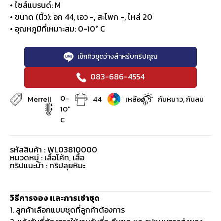
• ไซส์แบรนด์: M
• ขนาด (นิ้ว): อก 44, เอว -, สะโพก -, ไหล่ 20
• อุณหภูมิที่เหมาะสม: 0-10° C
เช็กคิวชุดว่างสำหรับทริปคุณ
083-686-4554
0-
Merrell
44
เหลือง
กันหนาว, กันลม
10°
C
รหัสสินค้า : WL03810000
หมวดหมู่ :
เสื้อโค้ท
,
เสื้อ
ทริปแนะนำ : ทริปลุยหิมะ
วิธีการจอง และการเช่าชุด
1. ลูกค้าเลือกแบบชุดที่ลูกค้าต้องการ