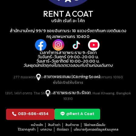
RENT A COAT
บริษัท เร้นท์ อะ โค้ท
สำนักงานใหญ่ 99/9 ซอยอินทามระ 18 แขวงรัชดาภิเษก เขตดินแดง
กรุงเทพมหานคร 10400
เวลาทำการสาขาพระราม 9-รัชดา
วันจันทร์-วันศุกร์ 09:00-20:00 น.
วันเสาร์-วันอาทิตย์ 10:00-20:00 น.
วันหยุดนักขัตฤกษ์โปรดตรวจสอบกับร้านก่อนเดินทาง
สาขาเพชรเกษม (Coming Soon)
277 ถนนเพชรเกษม แขวงบางหว้า เขตภาษีเจริญ กรุงเทพมหานคร 10160
ยังไม่เปิดให้บริการ
สาขาพระราม 9-รัชดา
131/1, 141/1 อาคาร The Shoppes at Belle, Rama IX Rd, Huai Khwang, Bangkok
10310
083-686-4554
@Rent A Coat
หน้าหลัก
สินค้าเช่า
สินค้าขาย
วิธีเช่าและเงื่อนไข
รีวิวจากลูกค้า
บทความ
ติดต่อเรา
นโยบายคุ้มครองข้อมูลส่วนบุคคล