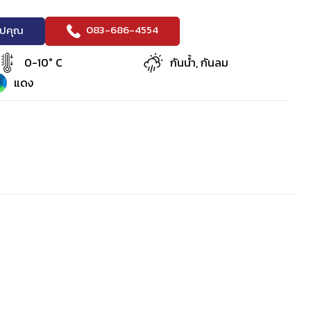
083-686-4554
ริปคุณ
0-10° C
กันน้ำ, กันลม
แดง