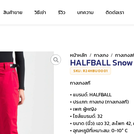
สินค้าขาย
วิธีเช่า
รีวิว
บทความ
ติดต่อเรา
หน้าหลัก
/
กางเกง
/
กางเกงสก
HALFBALL Snow 
SKU: R24HBU0001
กางเกงสกี
• แบรนด์: HALFBALL
• ประเภท: กางเกง (กางเกงสกี)
• เพศ: ผู้หญิง
• ไซส์แบรนด์: 32
• ขนาด (นิ้ว): เอว 32, สะโพก 4
• อุณหภูมิที่เหมาะสม: 0-10° C