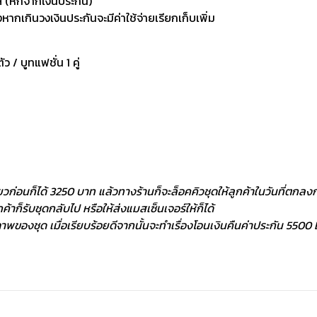
 (หักจากเงินประกัน)
กเกินวงเงินประกันจะมีค่าใช้จ่ายเรียกเก็บเพิ่ม
ัว / บูทแฟชั่น 1 คู่
ยวก่อนก็ได้ 3250 บาท แล้วทางร้านก็จะล็อคคิวชุดให้ลูกค้าในวันที่ตกลงกั
้าก็รับชุดกลับไป หรือให้ส่งแมสเซ็นเจอร์ให้ก็ได้
พของชุด เมื่อเรียบร้อยดีจากนั้นจะทำเรื่องโอนเงินคืนค่าประกัน 5500 ฿