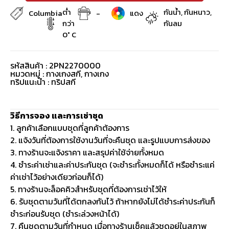
ต่ำ
กันน้ำ, กันหนาว,
Columbia
-
แดง
กว่า
กันลม
0° C
รหัสสินค้า : 2PN2270000
หมวดหมู่ :
กางเกงสกี
,
กางเกง
ทริปแนะนำ : ทริปสกี
วิธีการจอง และการเช่าชุด
1. ลูกค้าเลือกแบบชุดที่ลูกค้าต้องการ
2. แจ้งวันที่ต้องการใช้งานวันที่จะคืนชุด และรูปแบบการส่งของ
3. ทางร้านจะแจ้งราคา และสรุปค่าใช้จ่ายทั้งหมด
4. ชำระค่าเช่าและค่าประกันชุด (จะชำระทั้งหมดก็ได้ หรือชำระแค่
ค่าเช่าไว้อย่างเดียวก่อนก็ได้)
5. ทางร้านจะล็อคคิวสำหรับชุดที่ต้องการเช่าไว้ให้
6. รับชุดตามวันที่ได้ตกลงกันไว้ ถ้าหากยังไม่ได้ชำระค่าประกันก็
ชำระก่อนรับชุด (ชำระล่วงหน้าได้)
7. คืนชุดตามวันที่กำหนด เมื่อทางร้านเช็คแล้วชุดอยู่ในสภาพ