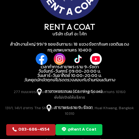
RENT A COAT
บริษัท เร้นท์ อะ โค้ท
สำนักงานใหญ่ 99/9 ซอยอินทามระ 18 แขวงรัชดาภิเษก เขตดินแดง
กรุงเทพมหานคร 10400
เวลาทำการสาขาพระราม 9-รัชดา
วันจันทร์-วันศุกร์ 09:00-20:00 น.
วันเสาร์-วันอาทิตย์ 10:00-20:00 น.
วันหยุดนักขัตฤกษ์โปรดตรวจสอบกับร้านก่อนเดินทาง
สาขาเพชรเกษม (Coming Soon)
277 ถนนเพชรเกษม แขวงบางหว้า เขตภาษีเจริญ กรุงเทพมหานคร 10160
ยังไม่เปิดให้บริการ
สาขาพระราม 9-รัชดา
131/1, 141/1 อาคาร The Shoppes at Belle, Rama IX Rd, Huai Khwang, Bangkok
10310
083-686-4554
@Rent A Coat