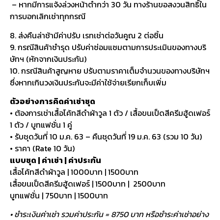
– หากมีการแจ้งล่วงหน้าต่ำกว่า 30 วัน ทางร้านขอสงวนสิทธิ์ใน
การบอกเลิกเช่าทุกกรณี
8. ส่งคืนล่าช้ามีค่าปรับ เรทเช่าต่อวันคูณ 2 ต่อชิ้น
9. กรณีสินค้าชำรุด ปรับค่าซ่อมแซมตามการประเมินของทางบริ
ษัทฯ (หักจากเงินประกัน)
10. กรณีสินค้าสูญหาย ปรับตามราคาเต็มจำนวนของทางบริษัทฯ
ซึ่งหากเกินวงเงินประกันจะมีค่าใช้จ่ายเรียกเก็บเพิ่ม
ตัวอย่างการคิดค่าเช่าชุด
• ต้องการเช่าเสื้อโค้ทสีดำผ้าวูล 1 ตัว / เสื้อขนเป็ดสีครีมฮู้ดเฟอร์
1 ตัว / บูทแฟชั่น 1 คู่
• รับชุดวันที่ 10 ม.ค. 63 – คืนชุดวันที่ 19 ม.ค. 63 (รวม 10 วัน)
• ราคา (Rate 10 วัน)
แบบชุด | ค่าเช่า | ค่าประกัน
เสื้อโค้ทสีดำผ้าวูล | 1000บาท | 1500บาท
เสื้อขนเป็ดสีครีมฮู้ดเฟอร์ | 1500บาท | 2500บาท
บูทแฟชั่น | 750บาท | 1500บาท
• ชำระเงินค่าเช่า รวมค่าประกัน = 8750 บาท หรือชำระค่าเช่าอย่าง