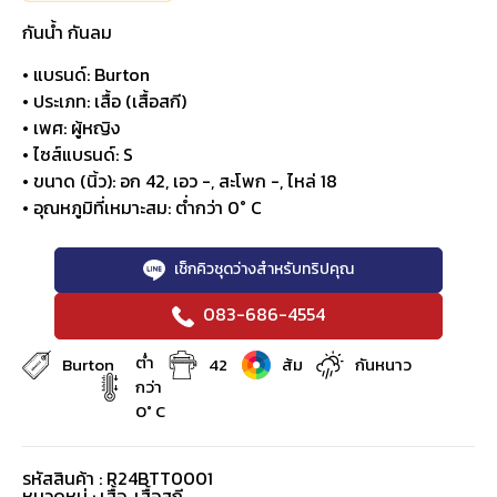
กันน้ำ กันลม
• แบรนด์: Burton
• ประเภท: เสื้อ (เสื้อสกี)
• เพศ: ผู้หญิง
• ไซส์แบรนด์: S
• ขนาด (นิ้ว): อก 42, เอว -, สะโพก -, ไหล่ 18
• อุณหภูมิที่เหมาะสม: ต่ำกว่า 0° C
เช็กคิวชุดว่างสำหรับทริปคุณ
083-686-4554
ต่ำ
Burton
42
ส้ม
กันหนาว
กว่า
0° C
รหัสสินค้า : R24BTT0001
หมวดหมู่ :
เสื้อ
,
เสื้อสกี