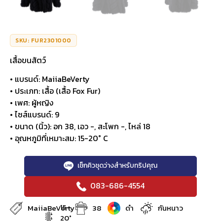
SKU: FUR2301000
เสื้อขนสัตว์
• แบรนด์: MaiiaBeVerty
• ประเภท: เสื้อ (เสื้อ Fox Fur)
• เพศ: ผู้หญิง
• ไซส์แบรนด์: 9
• ขนาด (นิ้ว): อก 38, เอว -, สะโพก -, ไหล่ 18
• อุณหภูมิที่เหมาะสม: 15-20° C
เช็กคิวชุดว่างสำหรับทริปคุณ
083-686-4554
15-
MaiiaBeVerty
38
ดำ
กันหนาว
20°