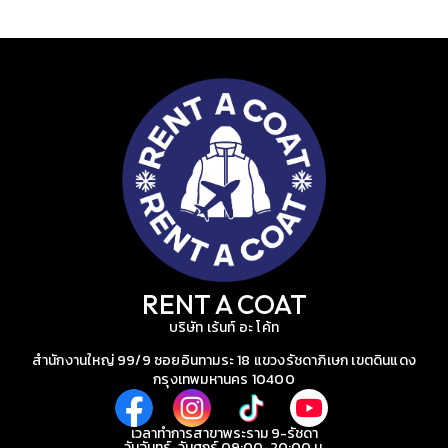
RENT A COAT
บริษัท เร้นท์ อะ โค้ท
สำนักงานใหญ่ 99/9 ซอยอินทามระ 18 แขวงรัชดาภิเษก เขตดินแดง
กรุงเทพมหานคร 10400
เวลาทำการสาขาพระราม 9-รัชดา
วันจันทร์-วันศุกร์ 09:00-20:00 น.