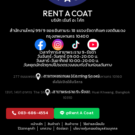
RENT A COAT
บริษัท เร้นท์ อะ โค้ท
สำนักงานใหญ่ 99/9 ซอยอินทามระ 18 แขวงรัชดาภิเษก เขตดินแดง
กรุงเทพมหานคร 10400
เวลาทำการสาขาพระราม 9-รัชดา
วันจันทร์-วันศุกร์ 09:00-20:00 น.
วันเสาร์-วันอาทิตย์ 10:00-20:00 น.
วันหยุดนักขัตฤกษ์โปรดตรวจสอบกับร้านก่อนเดินทาง
สาขาเพชรเกษม (Coming Soon)
277 ถนนเพชรเกษม แขวงบางหว้า เขตภาษีเจริญ กรุงเทพมหานคร 10160
ยังไม่เปิดให้บริการ
สาขาพระราม 9-รัชดา
131/1, 141/1 อาคาร The Shoppes at Belle, Rama IX Rd, Huai Khwang, Bangkok
10310
083-686-4554
@Rent A Coat
หน้าหลัก
สินค้าเช่า
สินค้าขาย
วิธีเช่าและเงื่อนไข
รีวิวจากลูกค้า
บทความ
ติดต่อเรา
นโยบายคุ้มครองข้อมูลส่วนบุคคล