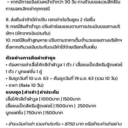
– หากมีการแจ้งล่วงหน้าต่ำกว่า 30 วัน ทางร้านขอสงวนสิทธิ์ใน
การบอกเลิกเช่าทุกกรณี
8. ส่งคืนล่าช้ามีค่าปรับ เรทเช่าต่อวันคูณ 2 ต่อชิ้น
9. กรณีสินค้าชำรุด ปรับค่าซ่อมแซมตามการประเมินของทางบริ
ษัทฯ (หักจากเงินประกัน)
10. กรณีสินค้าสูญหาย ปรับตามราคาเต็มจำนวนของทางบริษัทฯ
ซึ่งหากเกินวงเงินประกันจะมีค่าใช้จ่ายเรียกเก็บเพิ่ม
ตัวอย่างการคิดค่าเช่าชุด
• ต้องการเช่าเสื้อโค้ทสีดำผ้าวูล 1 ตัว / เสื้อขนเป็ดสีครีมฮู้ดเฟอร์
1 ตัว / บูทแฟชั่น 1 คู่
• รับชุดวันที่ 10 ม.ค. 63 – คืนชุดวันที่ 19 ม.ค. 63 (รวม 10 วัน)
• ราคา (Rate 10 วัน)
แบบชุด | ค่าเช่า | ค่าประกัน
เสื้อโค้ทสีดำผ้าวูล | 1000บาท | 1500บาท
เสื้อขนเป็ดสีครีมฮู้ดเฟอร์ | 1500บาท | 2500บาท
บูทแฟชั่น | 750บาท | 1500บาท
• ชำระเงินค่าเช่า รวมค่าประกัน = 8750 บาท หรือชำระค่าเช่าอย่าง