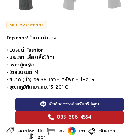
SKU: OV23231009
Top coat/ตัวยาว ผ้าบาง
• แบรนด์: Fashion
• ประเภท: เสื้อ (เสื้อโค้ท)
• เพศ: ผู้หญิง
• ไซส์แบรนด์: M
• ขนาด (นิ้ว): อก 36, เอว -, สะโพก -, ไหล่ 15
• อุณหภูมิที่เหมาะสม: 15-20° C
เช็กคิวชุดว่างสำหรับทริปคุณ
083-686-4554
15-
Fashion
36
เทา
กันหนาว
20°