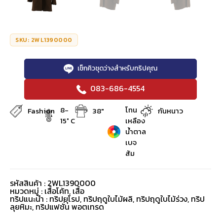
SKU: 2WL1390000
เช็กคิวชุดว่างสำหรับทริปคุณ
083-686-4554
8-
โทน
Fashion
38"
กันหนาว
15° C
เหลือง
น้ำตาล
เบจ
ส้ม
รหัสสินค้า : 2WL1390000
หมวดหมู่ :
เสื้อโค้ท
,
เสื้อ
ทริปแนะนำ : ทริปยุโรป, ทริปฤดูใบไม้ผลิ, ทริปฤดูใบไม้ร่วง, ทริป
ลุยหิมะ, ทริปแฟชั่น พอตเทรด