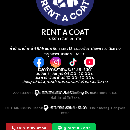
RENT A COAT
บริษัท เร้นท์ อะ โค้ท
สำนักงานใหญ่ 99/9 ซอยอินทามระ 18 แขวงรัชดาภิเษก เขตดินแดง
กรุงเทพมหานคร 10400
เวลาทำการสาขาพระราม 9-รัชดา
วันจันทร์-วันศุกร์ 09:00-20:00 น.
วันเสาร์-วันอาทิตย์ 10:00-20:00 น.
วันหยุดนักขัตฤกษ์โปรดตรวจสอบกับร้านก่อนเดินทาง
สาขาเพชรเกษม (Coming Soon)
277 ถนนเพชรเกษม แขวงบางหว้า เขตภาษีเจริญ กรุงเทพมหานคร 10160
ยังไม่เปิดให้บริการ
สาขาพระราม 9-รัชดา
131/1, 141/1 อาคาร The Shoppes at Belle, Rama IX Rd, Huai Khwang, Bangkok
10310
083-686-4554
@Rent A Coat