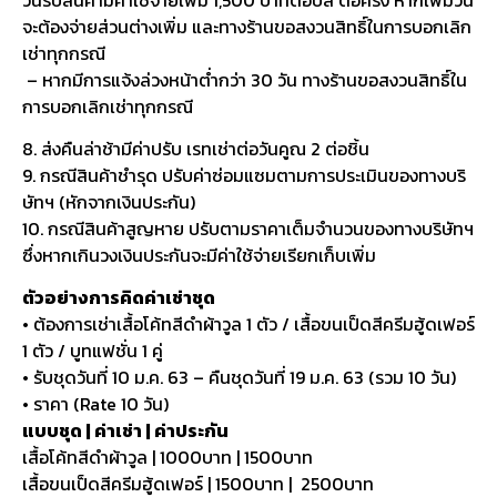
จะต้องจ่ายส่วนต่างเพิ่ม และทางร้านขอสงวนสิทธิ์ในการบอกเลิก
เช่าทุกกรณี
– หากมีการแจ้งล่วงหน้าต่ำกว่า 30 วัน ทางร้านขอสงวนสิทธิ์ใน
การบอกเลิกเช่าทุกกรณี
8. ส่งคืนล่าช้ามีค่าปรับ เรทเช่าต่อวันคูณ 2 ต่อชิ้น
9. กรณีสินค้าชำรุด ปรับค่าซ่อมแซมตามการประเมินของทางบริ
ษัทฯ (หักจากเงินประกัน)
10. กรณีสินค้าสูญหาย ปรับตามราคาเต็มจำนวนของทางบริษัทฯ
ซึ่งหากเกินวงเงินประกันจะมีค่าใช้จ่ายเรียกเก็บเพิ่ม
ตัวอย่างการคิดค่าเช่าชุด
• ต้องการเช่าเสื้อโค้ทสีดำผ้าวูล 1 ตัว / เสื้อขนเป็ดสีครีมฮู้ดเฟอร์
1 ตัว / บูทแฟชั่น 1 คู่
• รับชุดวันที่ 10 ม.ค. 63 – คืนชุดวันที่ 19 ม.ค. 63 (รวม 10 วัน)
• ราคา (Rate 10 วัน)
แบบชุด | ค่าเช่า | ค่าประกัน
เสื้อโค้ทสีดำผ้าวูล | 1000บาท | 1500บาท
เสื้อขนเป็ดสีครีมฮู้ดเฟอร์ | 1500บาท | 2500บาท