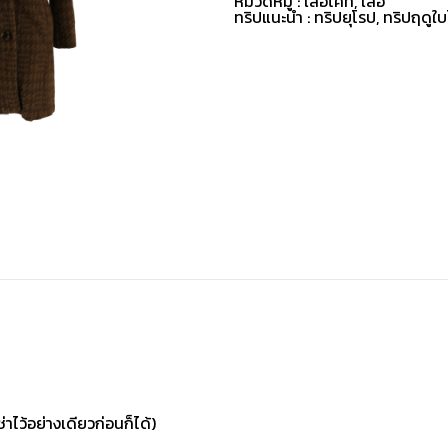
หมวดหมู่ :
เสื้อโค้ท
,
เสื้อ
ทริปแนะนำ : ทริปยุโรป, ทริปฤดูใบ
่าไว้อย่างเดียวก่อนก็ได้)