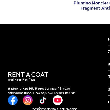
Piumino Moncler 
Fragment An
ห
ส
ส
RENT A COAT
ว
บริษัท เร้นท์ อะ โค้ท
สำนักงานใหญ่ 99/9 ซอยอินทามระ 18 แขวง
ร
รัชดาภิเษก เขตดินแดง กรุงเทพมหานคร 10400
เวลาทำการสาขาพระราม 9-รัชดา