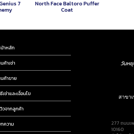
Genius 7
North Face Baltoro Puffer
themy
Coat
น้าหลัก
ินค้าเช่า
วันหย
ินค้าขาย
ิธีเช่าและเงื่อนไข
สาขาเ
ีวิวจากลูกค้า
277 ถนนเพ
บทความ
10160