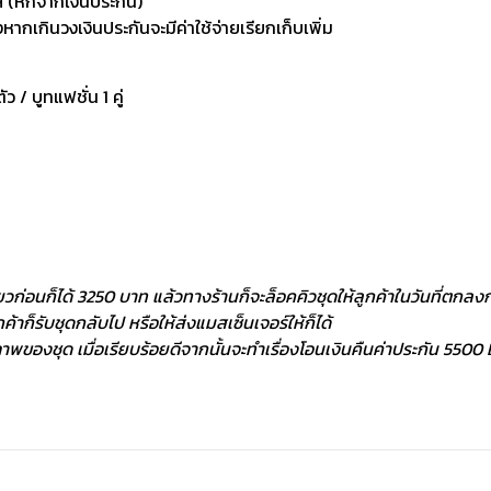
 (หักจากเงินประกัน)
กเกินวงเงินประกันจะมีค่าใช้จ่ายเรียกเก็บเพิ่ม
ัว / บูทแฟชั่น 1 คู่
ยวก่อนก็ได้ 3250 บาท แล้วทางร้านก็จะล็อคคิวชุดให้ลูกค้าในวันที่ตกลงกั
้าก็รับชุดกลับไป หรือให้ส่งแมสเซ็นเจอร์ให้ก็ได้
พของชุด เมื่อเรียบร้อยดีจากนั้นจะทำเรื่องโอนเงินคืนค่าประกัน 5500 ฿