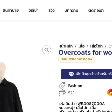
สินค้าขาย
วิธีเช่า
รีวิว
บทความ
ติดต่อเรา
หน้าหลัก
/
เสื้อ
/
เสื้อโค้ท
/
O
Overcoats for wo
SKU: WB0087000A
เช็กคิวชุดว่างสำหรับท
Fashion
52"
รหัสสินค้า : WB0087000A
หมวดหมู่ :
เสื้อโค้ท
,
เสื้อ
ทริปแนะนำ : ทริปยุโรป, ทริปฤดูใบ