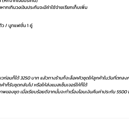
 (หักจากเงินประกัน)
กเกินวงเงินประกันจะมีค่าใช้จ่ายเรียกเก็บเพิ่ม
ัว / บูทแฟชั่น 1 คู่
ยวก่อนก็ได้ 3250 บาท แล้วทางร้านก็จะล็อคคิวชุดให้ลูกค้าในวันที่ตกลงกั
้าก็รับชุดกลับไป หรือให้ส่งแมสเซ็นเจอร์ให้ก็ได้
พของชุด เมื่อเรียบร้อยดีจากนั้นจะทำเรื่องโอนเงินคืนค่าประกัน 5500 ฿