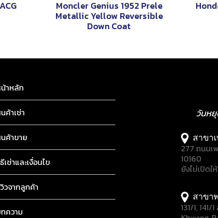
 ACG
Moncler Genius 1952 Prele
Hond
Metallic Yellow Reversible
Down Coat
น้าหลัก
ินค้าเช่า
วันหย
ินค้าขาย
สาขาเ
277 ถนนเพ
10160
ิธีเช่าและเงื่อนไข
ยังไม่เปิดให
ีวิวจากลูกค้า
สาขาพ
131/1, 141
บทความ
Khwang, B