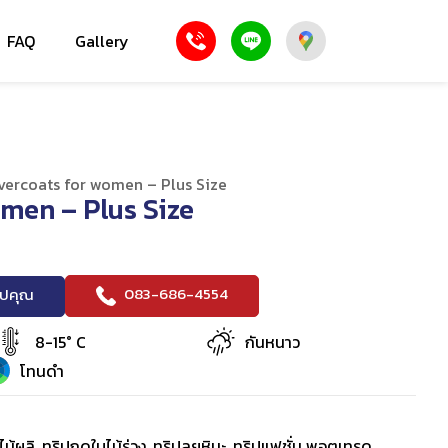
FAQ
Gallery
vercoats for women – Plus Size
men – Plus Size
083-686-4554
ริปคุณ
8-15° C
กันหนาว
โทนดำ
ไม้ผลิ, ทริปฤดูใบไม้ร่วง, ทริปลุยหิมะ, ทริปแฟชั่น พอตเทรด