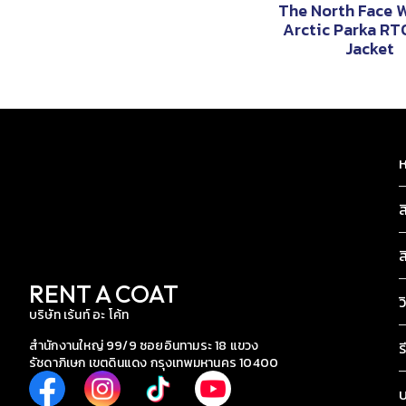
The North Face 
Arctic Parka R
Jacket
ห
ส
ส
RENT A COAT
ว
บริษัท เร้นท์ อะ โค้ท
สำนักงานใหญ่ 99/9 ซอยอินทามระ 18 แขวง
ร
รัชดาภิเษก เขตดินแดง กรุงเทพมหานคร 10400