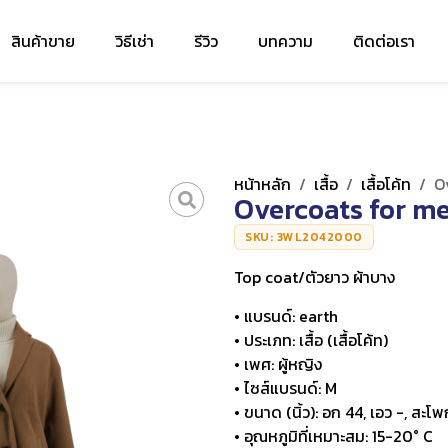
สินค้าขาย
วิธีเช่า
รีวิว
บทความ
ติดต่อเรา
หน้าหลัก
/
เสื้อ
/
เสื้อโค้ท
/
O
Overcoats for m
SKU: 3WL2042000
Top coat/ตัวยาว ผ้าบาง
• แบรนด์: earth
• ประเภท: เสื้อ (เสื้อโค้ท)
• เพศ: ผู้หญิง
• ไซส์แบรนด์: M
• ขนาด (นิ้ว): อก 44, เอว -, สะโพ
• อุณหภูมิที่เหมาะสม: 15-20° C