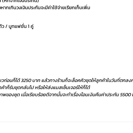
 (หักจากเงินประกัน)
กเกินวงเงินประกันจะมีค่าใช้จ่ายเรียกเก็บเพิ่ม
ัว / บูทแฟชั่น 1 คู่
ยวก่อนก็ได้ 3250 บาท แล้วทางร้านก็จะล็อคคิวชุดให้ลูกค้าในวันที่ตกลงกั
้าก็รับชุดกลับไป หรือให้ส่งแมสเซ็นเจอร์ให้ก็ได้
พของชุด เมื่อเรียบร้อยดีจากนั้นจะทำเรื่องโอนเงินคืนค่าประกัน 5500 ฿