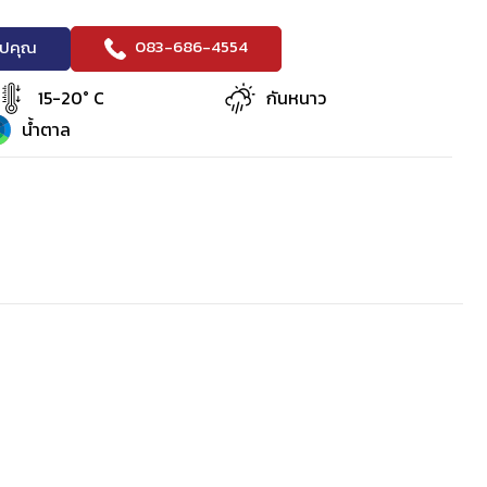
083-686-4554
ริปคุณ
15-20° C
กันหนาว
น้ำตาล