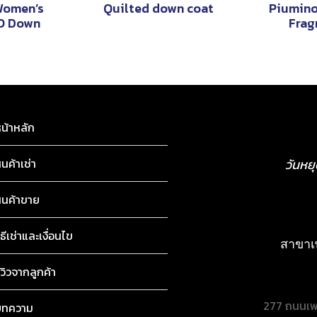
Women’s
Quilted down coat
Piumino
TO Down
Frag
น้าหลัก
ินค้าเช่า
วันหย
ินค้าขาย
สาขาเ
277 ถนนเพ
10160
ิธีเช่าและเงื่อนไข
ยังไม่เปิดให
ีวิวจากลูกค้า
สาขาพ
131/1, 141
บทความ
Khwang, B