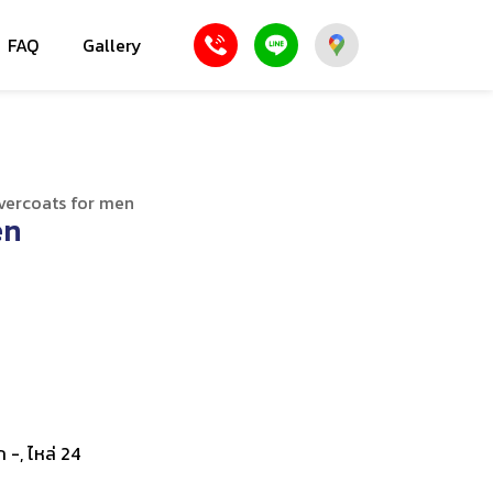
FAQ
Gallery
vercoats for men
en
ก -, ไหล่ 24