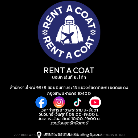
RENT A COAT
บริษัท เร้นท์ อะ โค้ท
สำนักงานใหญ่ 99/9 ซอยอินทามระ 18 แขวงรัชดาภิเษก เขตดินแดง
กรุงเทพมหานคร 10400
เวลาทำการสาขาพระราม 9-รัชดา
วันจันทร์-วันศุกร์ 09:00-19:00 น.
วันเสาร์-วันอาทิตย์ 10:00-19:00 น.
รวมวันหยุดนักขัตฤกษ์
สาขาเพชรเกษม (Coming Soon)
277 ถนนเพชรเกษม แขวงบางหว้า เขตภาษีเจริญ กรุงเทพมหานคร 10160