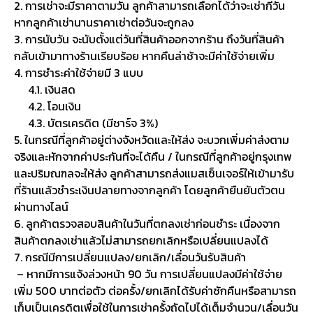
2. การเช่าจะมีราคาตามวัน ลูกค้าสามารถเลือกได้ว่าจะเช่ากี่วัน
หากลูกค้าเช่านานราคาเช่าต่อวันจะถูกลง
3. การนับวัน จะนับตั้งแต่วันที่สินค้าออกจากร้าน ถึงวันที่สินค้า
กลับเข้ามาทางร้านเรียบร้อย หากคืนล่าช้าจะมีค่าใช้จ่ายเพิ่ม
4. การชำระค่าใช้จ่ายมี 3 แบบ
4.1. เงินสด
4.2. โอนเงิน
4.3. บัตรเครดิต (มีชาร์จ 3%)
5. ในกรณีที่ลูกค้าอยู่ต่างจังหวัดและให้ส่ง จะบวกเพิ่มค่าส่งตาม
จริงและหักจากค่าประกันที่จะได้คืน / ในกรณีที่ลูกค้าอยู่กรุงเทพ
และปริมณฑลจะให้ส่ง ลูกค้าสามารถส่งแมสเซ็นเจอร์ให้เข้ามารับ
ที่ร้านแล้วชำระเงินปลายทางจากลูกค้า โดยลูกค้ายืนยันตัวตน
ผ่านทางไลน์
6. ลูกค้าตรวจสอบสินค้าในวันที่ตกลงเช่าก่อนชำระ เนื่องจาก
สินค้าตกลงเช่าแล้วไม่สามารถยกเลิกหรือเปลี่ยนแปลงได้
7. กรณีมีการเปลี่ยนแปลง/ยกเลิก/เลื่อนวันรับสินค้า
– หากมีการแจ้งล่วงหน้า 90 วัน การเปลี่ยนแปลงมีค่าใช้จ่าย
เพิ่ม 500 บาทต่อตัว ต่อครั้ง/ยกเลิกได้รับค่าซักคืนหรือสามารถ
เก็บเป็นเครดิตเพื่อใช้ในการเช่าครั้งถัดไปได้เต็มจำนวน/เลื่อนวัน