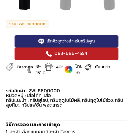
SKU: 2WL8600000
เช็กคิวชุดว่างสำหรับทริปคุณ
083-686-4554
8-
โทน
Fashion
40"
กันหนาว
15° C
ดำ
รหัสสินค้า : 2WL8600000
หมวดหมู่ :
เสื้อโค้ท
,
เสื้อ
ทริปแนะนำ : ทริปยุโรป, ทริปฤดูใบไม้ผลิ, ทริปฤดูใบไม้ร่วง, ทริป
ลุยหิมะ, ทริปแฟชั่น พอตเทรด
วิธีการจอง และการเช่าชุด
1. ลูกค้าเลือกแบบชุดที่ลูกค้าต้องการ