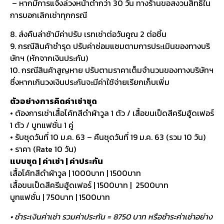
– หากมีการแจ้งล่วงหน้าต่ำกว่า 30 วัน ทางร้านขอสงวนสิทธิ์ใน
การบอกเลิกเช่าทุกกรณี
8. ส่งคืนล่าช้ามีค่าปรับ เรทเช่าต่อวันคูณ 2 ต่อชิ้น
9. กรณีสินค้าชำรุด ปรับค่าซ่อมแซมตามการประเมินของทางบริ
ษัทฯ (หักจากเงินประกัน)
10. กรณีสินค้าสูญหาย ปรับตามราคาเต็มจำนวนของทางบริษัทฯ
ซึ่งหากเกินวงเงินประกันจะมีค่าใช้จ่ายเรียกเก็บเพิ่ม
ตัวอย่างการคิดค่าเช่าชุด
• ต้องการเช่าเสื้อโค้ทสีดำผ้าวูล 1 ตัว / เสื้อขนเป็ดสีครีมฮู้ดเฟอร์
1 ตัว / บูทแฟชั่น 1 คู่
• รับชุดวันที่ 10 ม.ค. 63 – คืนชุดวันที่ 19 ม.ค. 63 (รวม 10 วัน)
• ราคา (Rate 10 วัน)
แบบชุด | ค่าเช่า | ค่าประกัน
เสื้อโค้ทสีดำผ้าวูล | 1000บาท | 1500บาท
เสื้อขนเป็ดสีครีมฮู้ดเฟอร์ | 1500บาท | 2500บาท
บูทแฟชั่น | 750บาท | 1500บาท
• ชำระเงินค่าเช่า รวมค่าประกัน = 8750 บาท หรือชำระค่าเช่าอย่าง