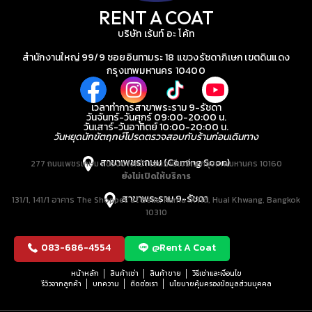
RENT A COAT
บริษัท เร้นท์ อะ โค้ท
สำนักงานใหญ่ 99/9 ซอยอินทามระ 18 แขวงรัชดาภิเษก เขตดินแดง
กรุงเทพมหานคร 10400
เวลาทำการสาขาพระราม 9-รัชดา
วันจันทร์-วันศุกร์ 09:00-20:00 น.
วันเสาร์-วันอาทิตย์ 10:00-20:00 น.
วันหยุดนักขัตฤกษ์โปรดตรวจสอบกับร้านก่อนเดินทาง
สาขาเพชรเกษม (Coming Soon)
277 ถนนเพชรเกษม แขวงบางหว้า เขตภาษีเจริญ กรุงเทพมหานคร 10160
ยังไม่เปิดให้บริการ
สาขาพระราม 9-รัชดา
131/1, 141/1 อาคาร The Shoppes at Belle, Rama IX Rd, Huai Khwang, Bangkok
10310
083-686-4554
@Rent A Coat
หน้าหลัก
สินค้าเช่า
สินค้าขาย
วิธีเช่าและเงื่อนไข
รีวิวจากลูกค้า
บทความ
ติดต่อเรา
นโยบายคุ้มครองข้อมูลส่วนบุคคล