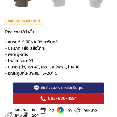
SKU: WL02690000
Pea coat/ตัวสั้น
• แบรนด์: SIRENA BY สวรินทร์
• ประเภท: เสื้อ (เสื้อโค้ท)
• เพศ: ผู้หญิง
• ไซส์แบรนด์: XL
• ขนาด (นิ้ว): อก 40, เอว -, สะโพก -, ไหล่ 16
• อุณหภูมิที่เหมาะสม: 15-20° C
เช็กคิวชุดว่างสำหรับทริปคุณ
083-686-4554
SIRENA
15-
40
เทา
กันหนาว
BY สวริ
20°