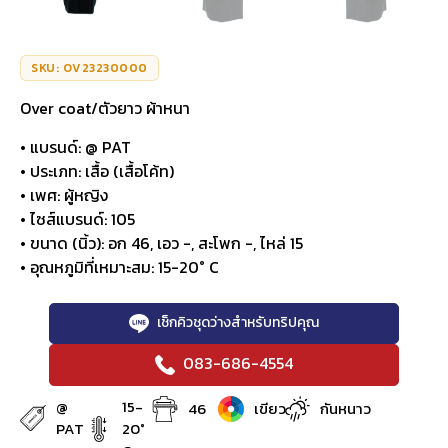
SKU: OV23230000
Over coat/ตัวยาว ผ้าหนา
• แบรนด์: @ PAT
• ประเภท: เสื้อ (เสื้อโค้ท)
• เพศ: ผู้หญิง
• ไซส์แบรนด์: 105
• ขนาด (นิ้ว): อก 46, เอว -, สะโพก -, ไหล่ 15
• อุณหภูมิที่เหมาะสม: 15-20° C
เช็กคิวชุดว่างสำหรับทริปคุณ
083-686-4554
@
15-
46
เขียว
กันหนาว
PAT
20°