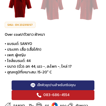
SKU: OV23231057
Over coat/ตัวยาว ผ้าหนา
• แบรนด์: SANYO
• ประเภท: เสื้อ (เสื้อโค้ท)
• เพศ: ผู้หญิง
• ไซส์แบรนด์: 44
• ขนาด (นิ้ว): อก 44, เอว -, สะโพก -, ไหล่ 17
• อุณหภูมิที่เหมาะสม: 15-20° C
เช็กคิวชุดว่างสำหรับทริปคุณ
083-686-4554
15-
SANYO
44
แดง
กันหนาว