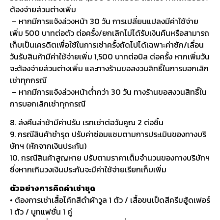
ต้องจ่ายส่วนต่างเพิ่ม
– หากมีการแจ้งล่วงหน้า 30 วัน การเปลี่ยนแปลงมีค่าใช้จ่าย
เพิ่ม 500 บาทต่อตัว ต่อครั้ง/ยกเลิกไม่ได้รับเงินคืนหรือสามารถ
เก็บเป็นเครดิตเพื่อใช้ในการเช่าครั้งถัดไปได้เฉพาะค่าซัก/เลื่อน
วันรับสินค้ามีค่าใช้จ่ายเพิ่ม 1,500 บาทต่อบิล ต่อครั้ง หากเพิ่มวัน
จะต้องจ่ายส่วนต่างเพิ่ม และทางร้านขอสงวนสิทธิ์ในการบอกเลิก
เช่าทุกกรณี
– หากมีการแจ้งล่วงหน้าต่ำกว่า 30 วัน ทางร้านขอสงวนสิทธิ์ใน
การบอกเลิกเช่าทุกกรณี
8. ส่งคืนล่าช้ามีค่าปรับ เรทเช่าต่อวันคูณ 2 ต่อชิ้น
9. กรณีสินค้าชำรุด ปรับค่าซ่อมแซมตามการประเมินของทางบริ
ษัทฯ (หักจากเงินประกัน)
10. กรณีสินค้าสูญหาย ปรับตามราคาเต็มจำนวนของทางบริษัทฯ
ซึ่งหากเกินวงเงินประกันจะมีค่าใช้จ่ายเรียกเก็บเพิ่ม
ตัวอย่างการคิดค่าเช่าชุด
• ต้องการเช่าเสื้อโค้ทสีดำผ้าวูล 1 ตัว / เสื้อขนเป็ดสีครีมฮู้ดเฟอร์
1 ตัว / บูทแฟชั่น 1 คู่