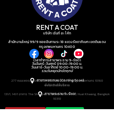
RENT A COAT
บริษัท เร้นท์ อะ โค้ท
สำนักงานใหญ่ 99/9 ซอยอินทามระ 18 แขวงรัชดาภิเษก เขตดินแดง
กรุงเทพมหานคร 10400
เวลาทำการสาขาพระราม 9-รัชดา
วันจันทร์-วันศุกร์ 09:00-19:00 น.
วันเสาร์-วันอาทิตย์ 10:00-19:00 น.
รวมวันหยุดนักขัตฤกษ์
สาขาเพชรเกษม (Coming Soon)
277 ถนนเพชรเกษม แขวงบางหว้า เขตภาษีเจริญ กรุงเทพมหานคร 10160
ยังไม่เปิดให้บริการ
สาขาพระราม 9-รัชดา
131/1, 141/1 อาคาร The Shoppes at Belle, Rama IX Rd, Huai Khwang, Bangkok
10310
083-686-4554
@Rent A Coat