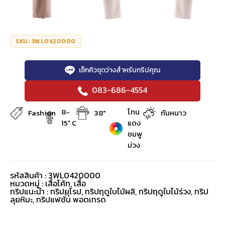
SKU: 3WL0420000
เช็กคิวชุดว่างสำหรับทริปคุณ
083-686-4554
8-
โทน
Fashion
38"
กันหนาว
15° C
แดง
ชมพู
ม่วง
รหัสสินค้า : 3WL0420000
หมวดหมู่ :
เสื้อโค้ท
,
เสื้อ
ทริปแนะนำ : ทริปยุโรป, ทริปฤดูใบไม้ผลิ, ทริปฤดูใบไม้ร่วง, ทริป
ลุยหิมะ, ทริปแฟชั่น พอตเทรด