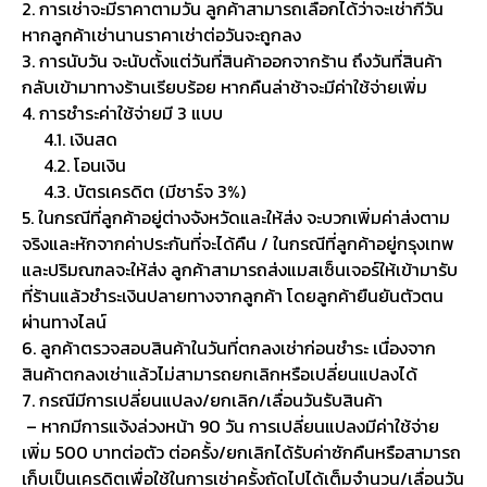
2. การเช่าจะมีราคาตามวัน ลูกค้าสามารถเลือกได้ว่าจะเช่ากี่วัน
หากลูกค้าเช่านานราคาเช่าต่อวันจะถูกลง
3. การนับวัน จะนับตั้งแต่วันที่สินค้าออกจากร้าน ถึงวันที่สินค้า
กลับเข้ามาทางร้านเรียบร้อย หากคืนล่าช้าจะมีค่าใช้จ่ายเพิ่ม
4. การชำระค่าใช้จ่ายมี 3 แบบ
4.1. เงินสด
4.2. โอนเงิน
4.3. บัตรเครดิต (มีชาร์จ 3%)
5. ในกรณีที่ลูกค้าอยู่ต่างจังหวัดและให้ส่ง จะบวกเพิ่มค่าส่งตาม
จริงและหักจากค่าประกันที่จะได้คืน / ในกรณีที่ลูกค้าอยู่กรุงเทพ
และปริมณฑลจะให้ส่ง ลูกค้าสามารถส่งแมสเซ็นเจอร์ให้เข้ามารับ
ที่ร้านแล้วชำระเงินปลายทางจากลูกค้า โดยลูกค้ายืนยันตัวตน
ผ่านทางไลน์
6. ลูกค้าตรวจสอบสินค้าในวันที่ตกลงเช่าก่อนชำระ เนื่องจาก
สินค้าตกลงเช่าแล้วไม่สามารถยกเลิกหรือเปลี่ยนแปลงได้
7. กรณีมีการเปลี่ยนแปลง/ยกเลิก/เลื่อนวันรับสินค้า
– หากมีการแจ้งล่วงหน้า 90 วัน การเปลี่ยนแปลงมีค่าใช้จ่าย
เพิ่ม 500 บาทต่อตัว ต่อครั้ง/ยกเลิกได้รับค่าซักคืนหรือสามารถ
เก็บเป็นเครดิตเพื่อใช้ในการเช่าครั้งถัดไปได้เต็มจำนวน/เลื่อนวัน