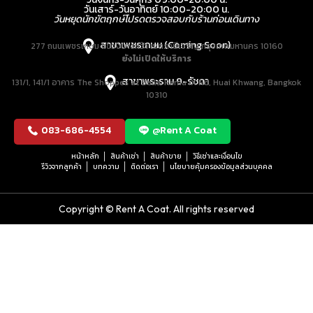
วันเสาร์-วันอาทิตย์ 10:00-20:00 น.
วันหยุดนักขัตฤกษ์โปรดตรวจสอบกับร้านก่อนเดินทาง
สาขาเพชรเกษม (Coming Soon)
277 ถนนเพชรเกษม แขวงบางหว้า เขตภาษีเจริญ กรุงเทพมหานคร 10160
ยังไม่เปิดให้บริการ
สาขาพระราม 9-รัชดา
131/1, 141/1 อาคาร The Shoppes at Belle, Rama IX Rd, Huai Khwang, Bangkok
10310
083-686-4554
@Rent A Coat
หน้าหลัก
สินค้าเช่า
สินค้าขาย
วิธีเช่าและเงื่อนไข
รีวิวจากลูกค้า
บทความ
ติดต่อเรา
นโยบายคุ้มครองข้อมูลส่วนบุคคล
Copyright © Rent A Coat. All rights reserved