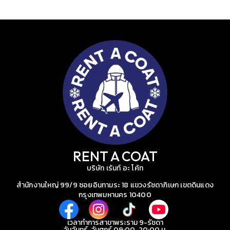
RENT A COAT
บริษัท เร้นท์ อะ โค้ท
สำนักงานใหญ่ 99/9 ซอยอินทามระ 18 แขวงรัชดาภิเษก เขตดินแดง
กรุงเทพมหานคร 10400
เวลาทำการสาขาพระราม 9-รัชดา
วันจันทร์-วันศุกร์ 09:00-20:00 น.